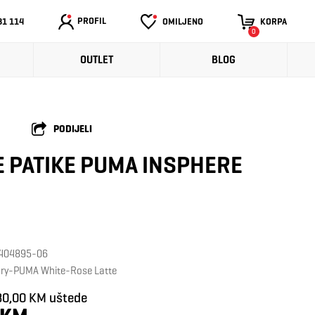
PROFIL
31 114
OMILJENO
KORPA
0
OUTLET
BLOG
PODIJELI
 PATIKE PUMA INSPHERE
: 404895-06
vory-PUMA White-Rose Latte
30,00 KM uštede