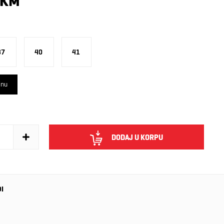
 KM
37
40
41
inu
DODAJ U KORPU
DI