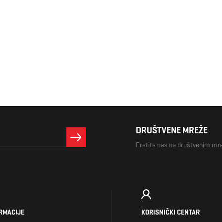
DRUŠTVENE MREŽE
Pratite nas na društvenim m
RMACIJE
KORISNIČKI CENTAR