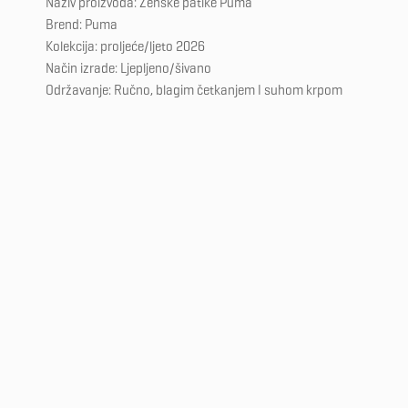
Naziv proizvoda: Ženske patike Puma
Brend: Puma
Kolekcija: proljeće/ljeto 2026
Način izrade: Ljepljeno/šivano
Održavanje: Ručno, blagim četkanjem I suhom krpom