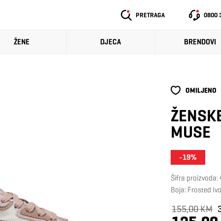
PRETRAGA
0800 
ŽENE
DJECA
BRENDOVI
OMILJENO
ŽENSKE
MUSE
-19%
Šifra proizvoda
Boja: Frosted I
155,00 KM