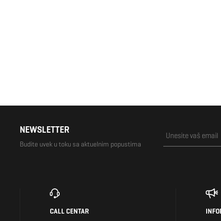
125,00 KM
155,00 KM
NEWSLETTER
Budite uvek u toku sa aktuelnim popustima
CALL CENTAR
INFO