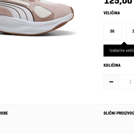
125,00
VELIČINA
36
Izaberite velič
KOLIČINA
ROBE
SLIČNI PROIZVO