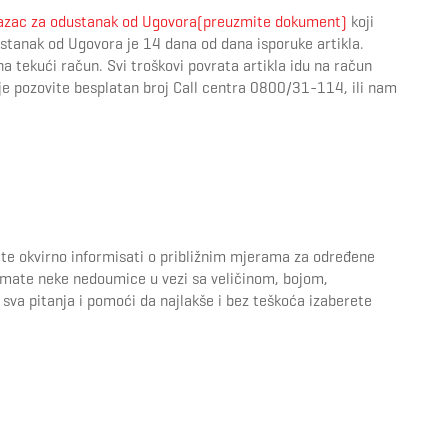
azac za odustanak od Ugovora(preuzmite dokument)
koji
stanak od Ugovora je 14 dana od dana isporuke artikla.
a tekući račun. Svi troškovi povrata artikla idu na račun
ije pozovite besplatan broj Call centra 0800/31-114, ili nam
te okvirno informisati o približnim mjerama za određene
 imate neke nedoumice u vezi sa veličinom, bojom,
sva pitanja i pomoći da najlakše i bez teškoća izaberete