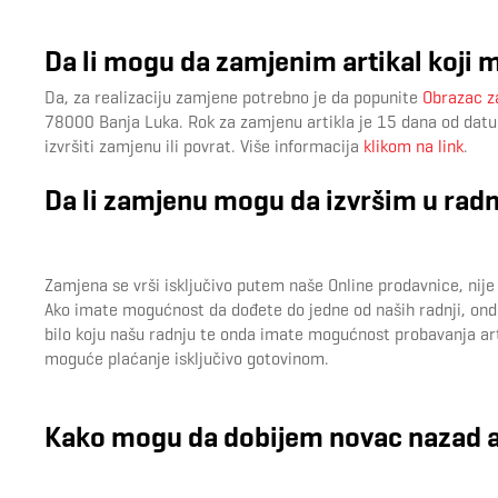
Da li mogu da zamjenim artikal koji 
Da, za realizaciju zamjene potrebno je da popunite
Obrazac z
78000 Banja Luka. Rok za zamjenu artikla je 15 dana od datum
izvršiti zamjenu ili povrat. Više informacija
klikom na link
.
Da li zamjenu mogu da izvršim u ra
Zamjena se vrši isključivo putem naše Online prodavnice, nij
Ako imate mogućnost da dođete do jedne od naših radnji, onda
bilo koju našu radnju te onda imate mogućnost probavanja arti
moguće plaćanje isključivo gotovinom.
Kako mogu da dobijem novac nazad 