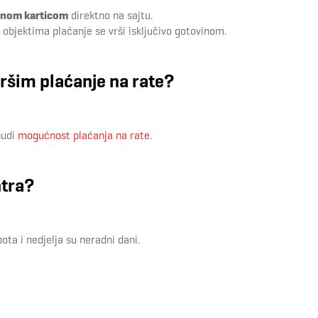
tnom karticom
direktno na sajtu.
objektima plaćanje se vrši isključivo gotovinom.
vršim plaćanje na rate?
nudi
mogućnost plaćanja na rate
.
ntra?
ta i nedjelja su neradni dani.