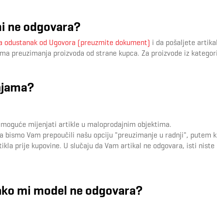
mi ne odgovara?
a odustanak od Ugovora (preuzmite dokument)
i da pošaljete artik
a preuzimanja proizvoda od strane kupca. Za proizvode iz kategorij
dnjama?
e moguće mijenjati artikle u maloprodajnim objektima.
 bismo Vam prepoučili našu opciju "preuzimanje u radnji", putem ko
kla prije kupovine. U slučaju da Vam artikal ne odgovara, isti niste
ako mi model ne odgovara?