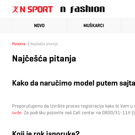
NOVO
MUŠKARCI
Početna
Najčešća pitanja
Najčešća pitanja
Kako da naručimo model putem sajt
Preporučujemo da izvršite proces registracije kako bi Vam u n
ovde
. Za podršku pozovite naš Call centar na 0800/31-114 (b
Koji je rok isporuke?