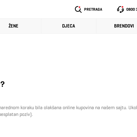
PRETRAGA
0800 
ŽENE
DJECA
BRENDOVI
a?
arednom koraku bila olakšana online kupovina na našem sajtu. Ukolik
esplatan poziv).