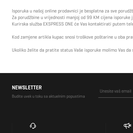
Isporuka u našoj online prodavnici je besplatna za sve porudž
Za porudžbine u vrijednosti manjoj od 99 KM cijena isporuke 
Kurirska služba EXSPRESS ONE će Vas kontaktirati putem tele
Kod zamjene artikla kupac snosi troškove poštarine u oba pra
Ukoliko želite da pratite status Vaše isporuke molimo Vas da 
NEWSLETTER
Budite uvek u toku sa aktuelnim popustima