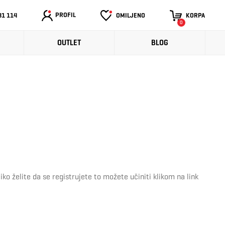
PROFIL
31 114
OMILJENO
KORPA
0
OUTLET
BLOG
o želite da se registrujete to možete učiniti klikom na link