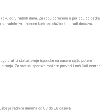
u roku od 5 radnih dana. Za robu poručenu u periodu od petka
du sa radnim vremenom kurirske službe koja radi dostavu.
mogu pratiti status svoje isporuke na našem sajtu putem
itanju. Za status isporuke možete pozvati i naš Call centar
službe je radnim danima od 08 do 16 časova.