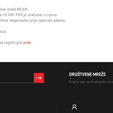
bine iznad 99 KM.
je 10 KM. PDV je uračunat u cijenu.
fona nesporedno prije isporuke paketa.
vca.
se registrujte
ovde
.
DRUŠTVENE MREŽE
Pratite nas na društvenim m