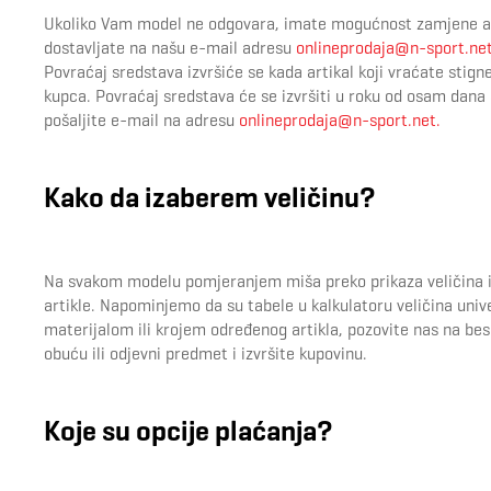
Ukoliko Vam model ne odgovara, imate mogućnost zamjene arti
dostavljate na našu e-mail adresu
onlineprodaja@n-sport.ne
Povraćaj sredstava izvršiće se kada artikal koji vraćate stign
kupca. Povraćaj sredstava će se izvršiti u roku od osam dana
pošaljite e-mail na adresu
onlineprodaja@n-sport.net.
Kako da izaberem veličinu?
Na svakom modelu pomjeranjem miša preko prikaza veličina i
artikle. Napominjemo da su tabele u kalkulatoru veličina uni
materijalom ili krojem određenog artikla, pozovite nas na be
obuću ili odjevni predmet i izvršite kupovinu.
Koje su opcije plaćanja?