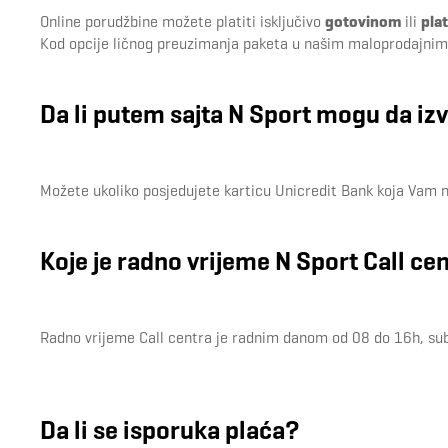
Online porudžbine možete platiti isključivo
gotovinom
ili
pla
Kod opcije ličnog preuzimanja paketa u našim maloprodajnim 
Da li putem sajta N Sport mogu da iz
Možete ukoliko posjedujete karticu Unicredit Bank koja Vam 
Koje je radno vrijeme N Sport Call ce
Radno vrijeme Call centra je radnim danom od 08 do 16h, subo
Da li se isporuka plaća?