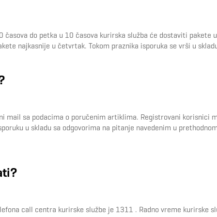
00 časova do petka u 10 časova kurirska služba će dostaviti pakete 
akete najkasnije u četvrtak. Tokom praznika isporuka se vrši u skla
?
dni mail sa podacima o poručenim artiklima. Registrovani korisnici 
sporuku u skladu sa odgovorima na pitanje navedenim u prethodnom p
ati?
elefona call centra kurirske službe je 1311 . Radno vreme kurirske 