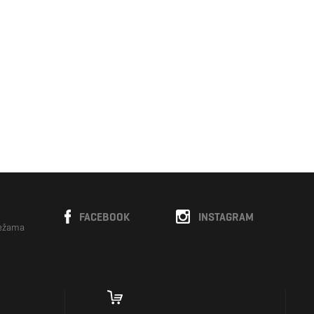
FACEBOOK
INSTAGRAM
režama