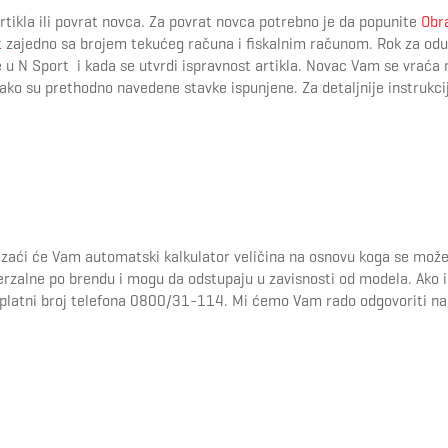
kla ili povrat novca. Za povrat novca potrebno je da popunite
Obr
t
zajedno sa brojem tekućeg računa i fiskalnim računom. Rok za odu
e u N Sport i kada se utvrdi ispravnost artikla. Novac Vam se vraća n
 ako su prethodno navedene stavke ispunjene. Za detaljnije instrukc
zaći će Vam automatski kalkulator veličina na osnovu koga se može
verzalne po brendu i mogu da odstupaju u zavisnosti od modela. Ako
splatni broj telefona 0800/31-114. Mi ćemo Vam rado odgovoriti na 