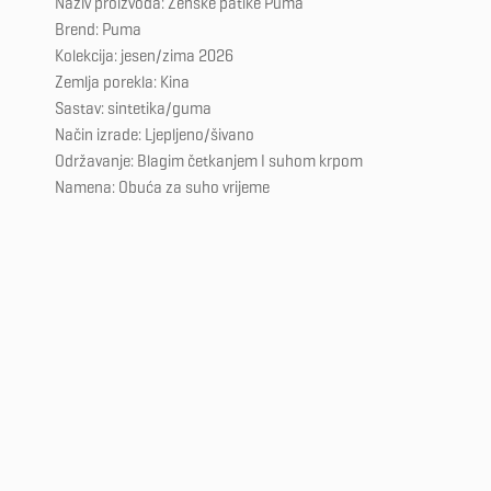
Naziv proizvoda: Ženske patike Puma
Brend: Puma
Kolekcija: jesen/zima 2026
Zemlja porekla: Kina
Sastav: sintetika/guma
Način izrade: Ljepljeno/šivano
Održavanje: Blagim četkanjem I suhom krpom
Namena: Obuća za suho vrijeme