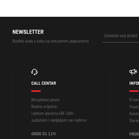
NEWSLETTER
Budite uvek u toku sa aktuelnim popustima
CALL CENTAR
INFO
Besplatan poziv.
O na
Radno vrijeme:
Posta
radnim danima 08-16h
Kont
subotom i nedjeljom ne radimo
Sara
0800 31 114
PRON