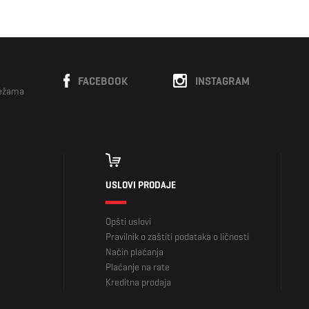
FACEBOOK
INSTAGRAM
režama
USLOVI PRODAJE
Opšti uslovi
Pravilnik o zaštiti podataka o ličnosti
Način plaćanja
Plaćanje na rate
Kreditna prodaja