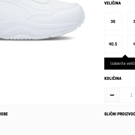
VELIČINA
36
40.5
Izaberite velič
KOLIČINA
ROBE
SLIČNI PROIZVO