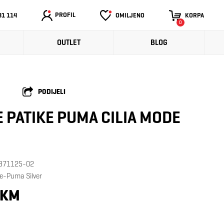
PROFIL
31 114
OMILJENO
KORPA
0
OUTLET
BLOG
PODIJELI
 PATIKE PUMA CILIA MODE
: 371125-02
e-Puma Silver
 KM