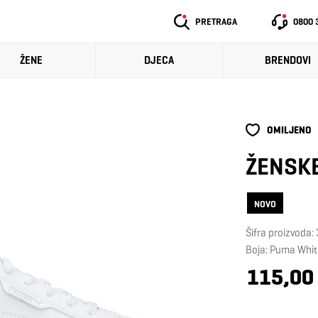
PRETRAGA
0800 
ŽENE
DJECA
BRENDOVI
OMILJENO
ŽENSKE
NOVO
Šifra proizvoda
Boja: Puma Whit
115,00