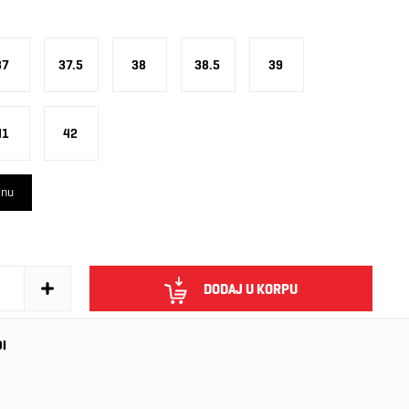
37
37.5
38
38.5
39
41
42
inu
DODAJ U KORPU
DI