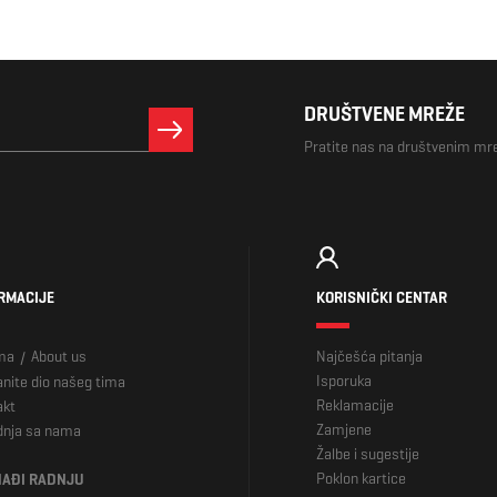
DRUŠTVENE MREŽE
Pratite nas na društvenim m
RMACIJE
KORISNIČKI CENTAR
ma
About us
Najčešća pitanja
/
Isporuka
nite dio našeg tima
Reklamacije
akt
Zamjene
dnja sa nama
Žalbe i sugestije
Poklon kartice
AĐI RADNJU