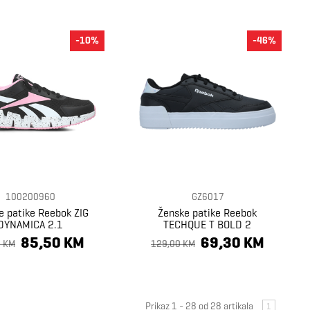
-10%
-46%
100200960
GZ6017
e patike Reebok ZIG
Ženske patike Reebok
DYNAMICA 2.1
TECHQUE T BOLD 2
85,50 KM
69,30 KM
0 KM
129,00 KM
Prikaz 1 - 28 od 28 artikala
1