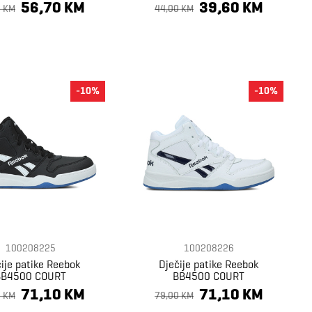
56,70 KM
39,60 KM
0 KM
44,00 KM
-10%
-10%
100208225
100208226
ije patike Reebok
Dječije patike Reebok
BB4500 COURT
BB4500 COURT
71,10 KM
71,10 KM
0 KM
79,00 KM