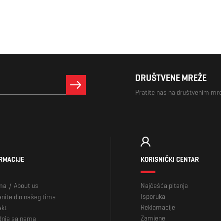
DRUŠTVENE MREŽE
Pratite nas na društvenim m
RMACIJE
KORISNIČKI CENTAR
ma
About us
Najčešća pitanja
/
Isporuka
nite dio našeg tima
Reklamacije
akt
Zamjene
dnja sa nama