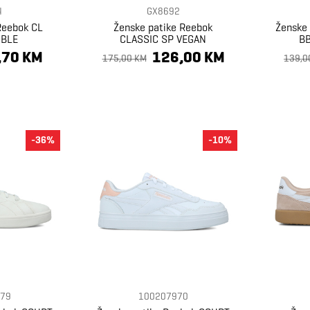
4
GX8692
Reebok CL
Ženske patike Reebok
Ženske
UBLE
CLASSIC SP VEGAN
BB
,70 KM
126,00 KM
175,00 KM
139,0
-36%
-10%
79
100207970