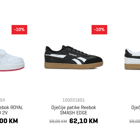
-10%
-10%
54
100221601
eebok ROYAL
Dječije patike Reebok
Dječ
0 2V
SMASH EDGE
,00 KM
62,10 KM
69,00 KM
69,0