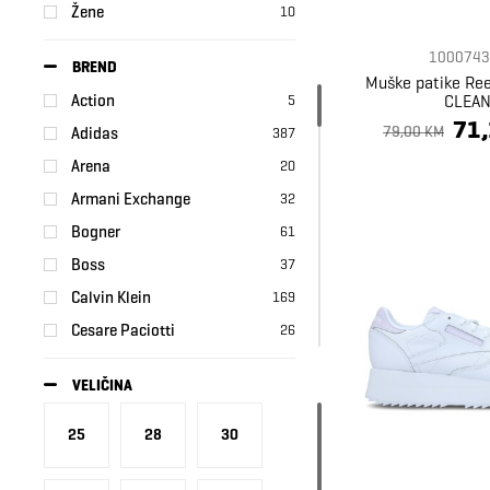
Žene
10
1000743
BREND
Muške patike Re
CLEA
Action
5
71
79,00 KM
Adidas
387
Arena
20
Armani Exchange
32
Bogner
61
Boss
37
Calvin Klein
169
Cesare Paciotti
26
Converse
54
VELIČINA
Coperminer
5
Crocs
39
25
28
30
Date
33