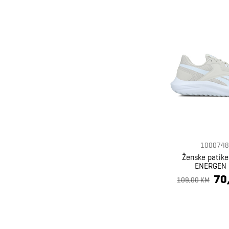
1000748
Ženske patik
ENERGEN
70
109,00 KM