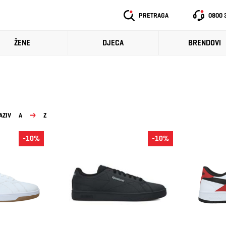
PRETRAGA
0800 
ŽENE
DJECA
BRENDOVI
AZIV
A
Z
-10%
-10%