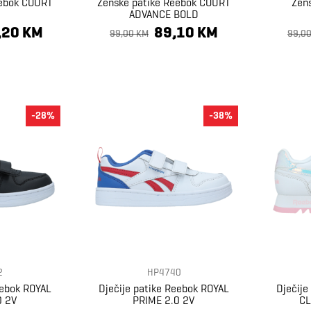
eebok COURT
Ženske patike Reebok COURT
Žen
N
ADVANCE BOLD
,20 KM
89,10 KM
99,00 KM
99,0
-28%
-38%
2
HP4740
eebok ROYAL
Dječije patike Reebok ROYAL
Dječije
0 2V
PRIME 2.0 2V
CL