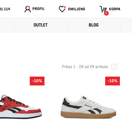
PROFIL
31 114
OMILJENO
KORPA
0
OUTLET
BLOG
Prikaz 1 - 28 od 28 artikala
1
-10%
-10%