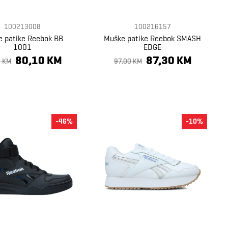
100213008
100216157
 patike Reebok BB
Muške patike Reebok SMASH
1001
EDGE
80,10 KM
87,30 KM
0 KM
97,00 KM
-46%
-10%