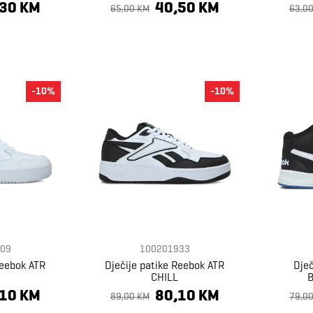
,30 KM
40,50 KM
65,00 KM
63,0
-10%
-10%
09
100201933
Reebok ATR
Dječije patike Reebok ATR
Dječ
CHILL
,10 KM
80,10 KM
89,00 KM
79,0