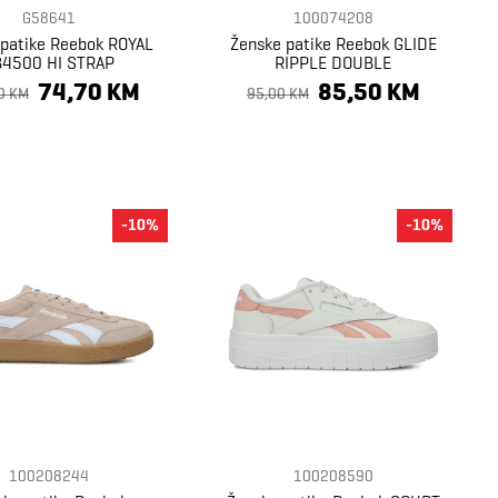
G58641
100074208
 patike Reebok ROYAL
Ženske patike Reebok GLIDE
4500 HI STRAP
RIPPLE DOUBLE
74,70 KM
85,50 KM
0 KM
95,00 KM
-10%
-10%
100208244
100208590