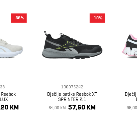
-36%
-10%
33
100075242
e Reebok
Dječije patike Reebok XT
Dječij
 LUX
SPRINTER 2.1
,20 KM
57,60 KM
64,00 KM
95,0