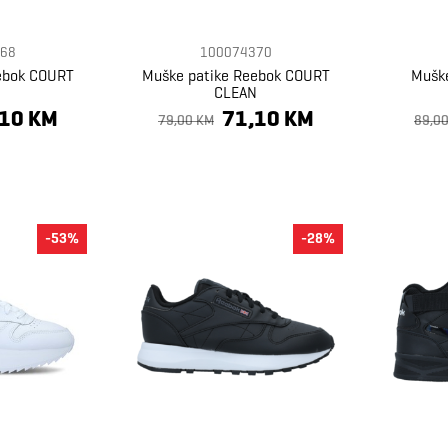
68
100074370
ebok COURT
Muške patike Reebok COURT
Muške
N
CLEAN
,10 KM
71,10 KM
79,00 KM
89,0
-53%
-28%