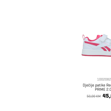
1002082
Dječije patike R
PRIME 2.
45
50,00 KM