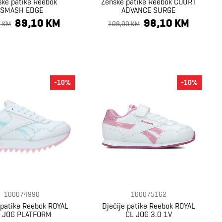
ske patike Reebok
Ženske patike Reebok COURT
SMASH EDGE
ADVANCE SURGE
89,10 KM
98,10 KM
0 KM
109,00 KM
-10%
-10%
100074990
100075162
 patike Reebok ROYAL
Dječije patike Reebok ROYAL
 JOG PLATFORM
CL JOG 3.0 1V