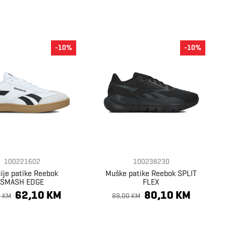
-10%
-10%
100221602
100238230
ije patike Reebok
Muške patike Reebok SPLIT
SMASH EDGE
FLEX
62,10 KM
80,10 KM
0 KM
89,00 KM