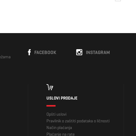
FACEBOOK
INSTAGRAM
režama
USLOVI PRODAJE
Opšti uslovi
Pravilnik o zaštiti podataka o ličnosti
Način plaćanja
Plaćanje na rate