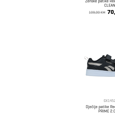
Ženske patike R
Michael Kors
77
CLEA
Moon Boot
20
70
109,00 KM
New Balance
28
Nike
401
ON
10
Puma
1439
Reebok
28
Replay
173
Rider
26
Russell Athletic
27
Skandia
2
Skechers
99
Speedo
12
GX145
Staff Jeans
141
Dječije patike R
Steve Madden
61
PRIME 2.