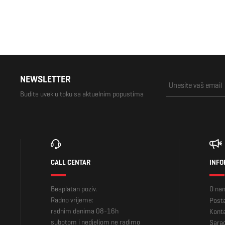
NEWSLETTER
Budite uvek u toku sa aktuelnim popustima
CALL CENTAR
INFO
Besplatan poziv.
O na
Radno vrijeme:
Posta
radnim danima 08-16h
Kont
subotom i nedjeljom ne radimo
Sara