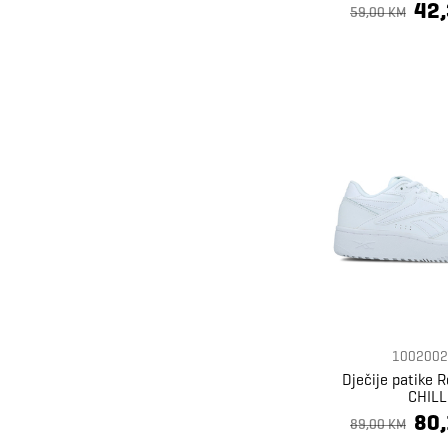
42
Superdry
25
59,00 KM
TOM TAILOR
24
Timberland
13
Tommy Hilfiger
228
Trussardi
1
Ugg
77
Zaxy
6
1002002
Dječije patike 
CHILL
80
89,00 KM