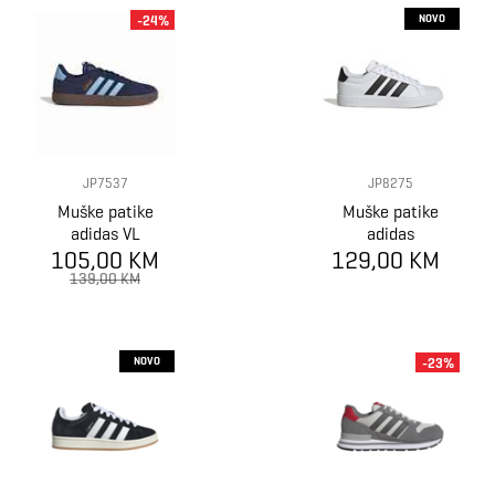
NOVO
-24%
JP7537
JP8275
Muške patike
Muške patike
adidas VL
adidas
105,00 KM
COURT 3.0
129,00 KM
STREETTALK
139,00 KM
NOVO
-23%