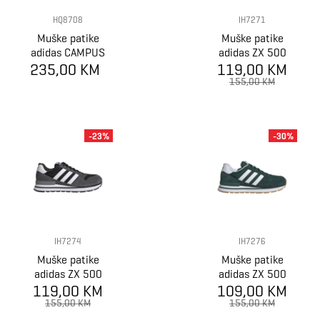
HQ8708
IH7271
Muške patike
Muške patike
adidas CAMPUS
adidas ZX 500
235,00 KM
00s
119,00 KM
RS
155,00 KM
-23%
-30%
IH7274
IH7276
Muške patike
Muške patike
adidas ZX 500
adidas ZX 500
119,00 KM
RS
109,00 KM
RS
155,00 KM
155,00 KM