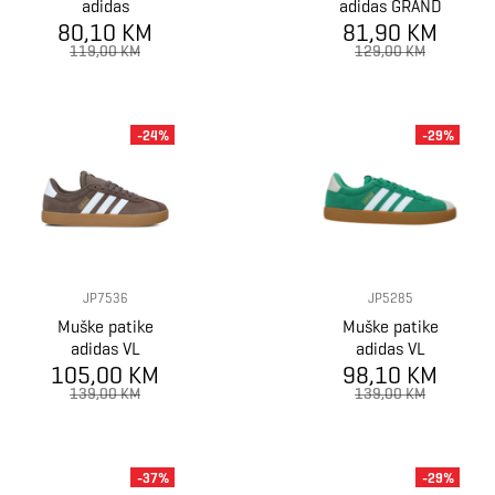
adidas
adidas GRAND
BREAKNET 2.0
80,10 KM
81,90 KM
COURT BASE
00s
119,00 KM
129,00 KM
-24%
-29%
JP7536
JP5285
Muške patike
Muške patike
adidas VL
adidas VL
105,00 KM
COURT 3.0
98,10 KM
COURT 3.0
139,00 KM
139,00 KM
-37%
-29%