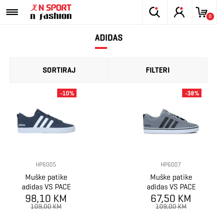
0
ADIDAS
SORTIRAJ
FILTERI
-10%
-38%
HP6005
HP6007
Muške patike
Muške patike
adidas VS PACE
adidas VS PACE
98,10 KM
2.0
67,50 KM
2.0
109,00 KM
109,00 KM