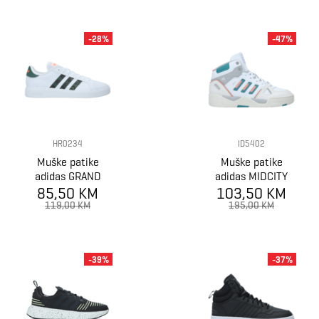
-28%
-47%
HR0234
ID5402
Muške patike
Muške patike
adidas GRAND
adidas MIDCITY
85,50 KM
COURT BASE
103,50 KM
MID
2.0
119,00 KM
195,00 KM
-39%
-37%