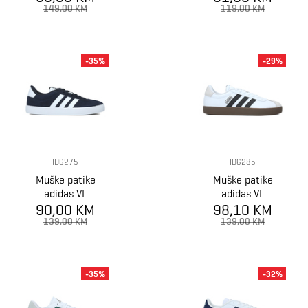
149,00 KM
119,00 KM
-35%
-29%
ID6275
ID6285
Muške patike
Muške patike
adidas VL
adidas VL
90,00 KM
COURT 3.0
98,10 KM
COURT 3.0
139,00 KM
139,00 KM
-35%
-32%