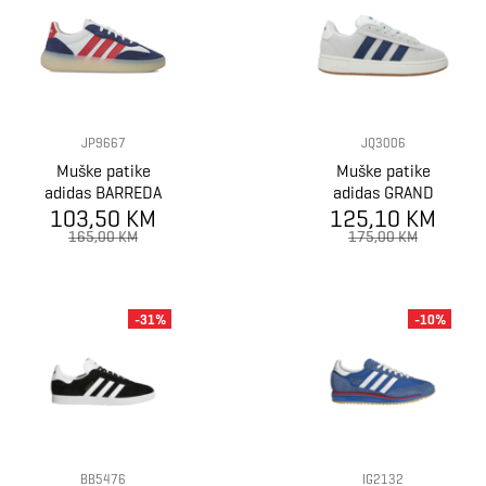
JP9667
JQ3006
Muške patike
Muške patike
adidas BARREDA
adidas GRAND
103,50 KM
DECODE
125,10 KM
COURT ALPHA
00s
165,00 KM
175,00 KM
-31%
-10%
BB5476
IG2132