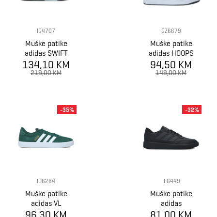
IG4707
GZ6679
Muške patike
Muške patike
adidas SWIFT
adidas HOOPS
134,10 KM
RUN 23
3.0 MID WTR
94,50 KM
219,00 KM
149,00 KM
-35%
-32%
ID6284
IF6449
Muške patike
Muške patike
adidas VL
adidas
96,30 KM
COURT 3.0
COURTBLOCK
81,00 KM