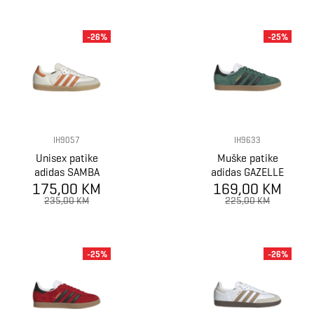
-26%
-25%
IH9057
IH9633
Unisex patike
Muške patike
adidas SAMBA
adidas GAZELLE
175,00 KM
OG W
169,00 KM
235,00 KM
225,00 KM
-25%
-26%