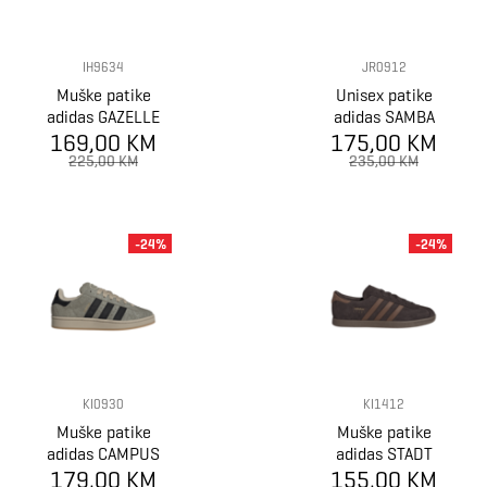
IH9634
JR0912
Muške patike
Unisex patike
adidas GAZELLE
adidas SAMBA
169,00 KM
175,00 KM
OG
225,00 KM
235,00 KM
-24%
-24%
KI0930
KI1412
Muške patike
Muške patike
adidas CAMPUS
adidas STADT
179,00 KM
00s
155,00 KM