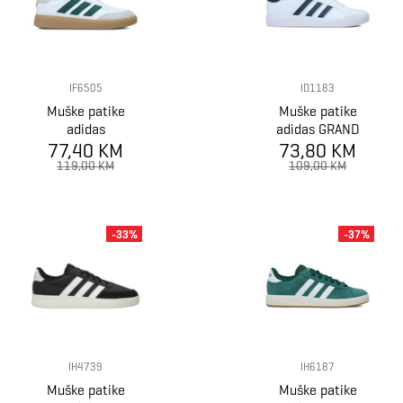
IF6505
ID1183
Muške patike
Muške patike
adidas
adidas GRAND
COURTBLOCK
77,40 KM
COURT BASE 2
73,80 KM
119,00 KM
109,00 KM
-33%
-37%
IH4739
IH6187
Muške patike
Muške patike