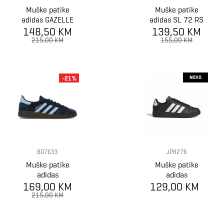
Muške patike
Muške patike
adidas GAZELLE
adidas SL 72 RS
148,50 KM
139,50 KM
215,00 KM
155,00 KM
NOVO
-21%
BD7633
JP8276
Muške patike
Muške patike
adidas
adidas
169,00 KM
HANDBALL
129,00 KM
STREETTALK
SPZL
215,00 KM