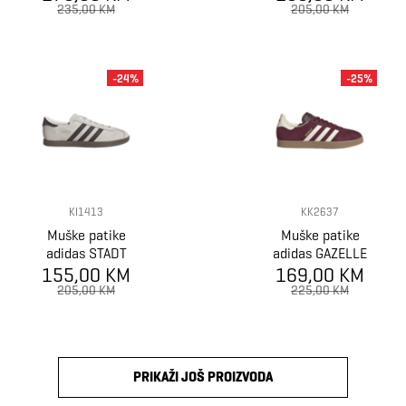
235,00 KM
205,00 KM
-24%
-25%
KI1413
KK2637
Muške patike
Muške patike
adidas STADT
adidas GAZELLE
155,00 KM
169,00 KM
205,00 KM
225,00 KM
PRIKAŽI JOŠ PROIZVODA