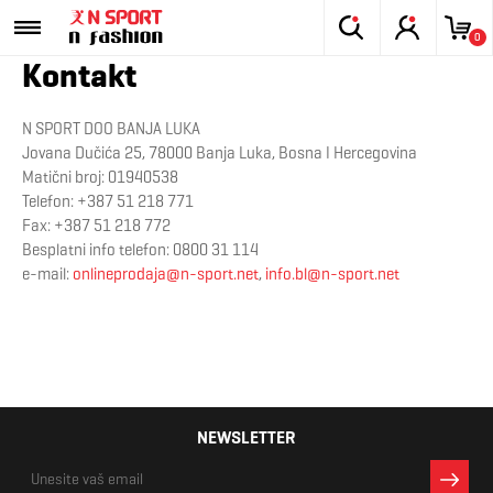
0
Kontakt
N SPORT DOO BANJA LUKA
Jovana Dučića 25, 78000 Banja Luka, Bosna I Hercegovina
Matični broj: 01940538
Telefon: +387 51 218 771
Fax: +387 51 218 772
Besplatni info telefon: 0800 31 114
e-mail:
onlineprodaja@n-sport.net
,
info.bl@n-sport.net
NEWSLETTER