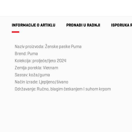
INFORMACIJE O ARTIKLU
PRONAĐI U RADNJI
ISPORUKA 
Naziv proizvoda: Ženske patike Puma
Brend: Puma
Kolekcija: proljeće/ljeto 2024
Zemlja porekla: Vietnam
Sastav: koža/guma
Način izrade: Ljepljeno/šivano
Održavanje: Ručno, blagim četkanjem I suhom krpom