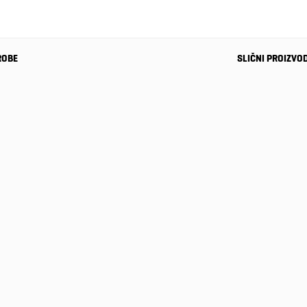
ROBE
SLIČNI PROIZVO
-34%
Ženske
patike
Puma
129,00 KM
CARINA 2.0
85,50
KM
-34%