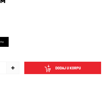
KM
inu
DODAJ U KORPU