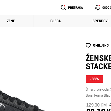
PRETRAGA
0800 
ŽENE
DJECA
BRENDOVI
OMILJENO
ŽENSKE
STACKE
-38%
Šifra proizvoda
Boja: Puma Bla
129,00 KM