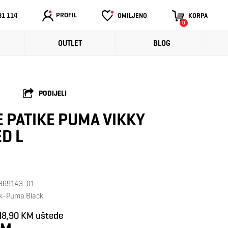
PROFIL
31 114
OMILJENO
KORPA
0
OUTLET
BLOG
PODIJELI
 PATIKE PUMA VIKKY
D L
: 369143-01
ck-Puma Black
48,90 KM uštede