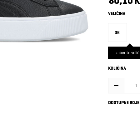
80,10 
VELIČINA
36
Izaberite velič
KOLIČINA
DOSTUPNE BOJE