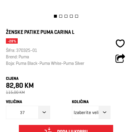
ŽENSKE PATIKE PUMA CARINA L
-28%
Šifra:
370325-01
Brend:
Puma
Boja: Puma Black-Puma White-Puma Silver
CIJENA
82,80 KM
115,00 KM
VELIČINA
KOLIČINA
37
DODAJ U KORPU