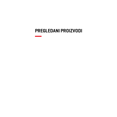
PREGLEDANI PROIZVODI
Ženske patike
Puma CARINA L
82,80 KM