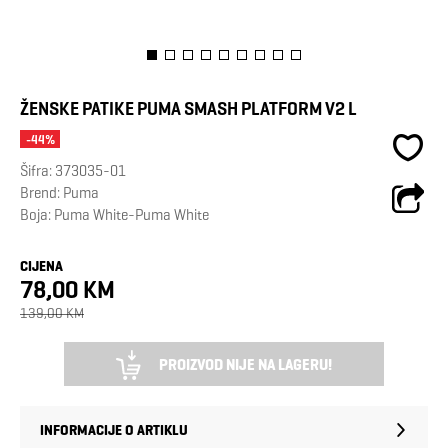
ŽENSKE PATIKE PUMA SMASH PLATFORM V2 L
-44%
Šifra:
373035-01
Brend:
Puma
Boja: Puma White-Puma White
CIJENA
78,00 KM
139,00 KM
PROIZVOD NIJE NA LAGERU!
INFORMACIJE O ARTIKLU