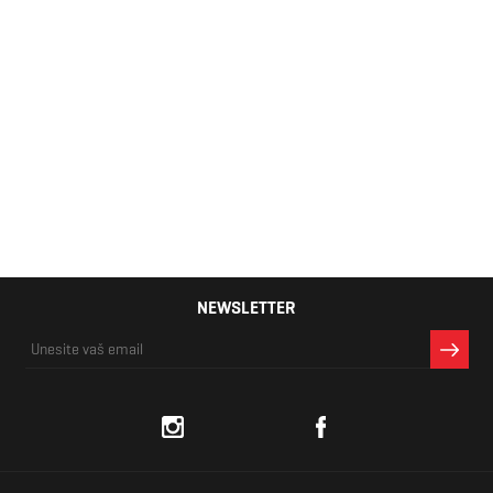
Puma Smash v2
Glitz Glam V Inf
49,00 KM
NEWSLETTER