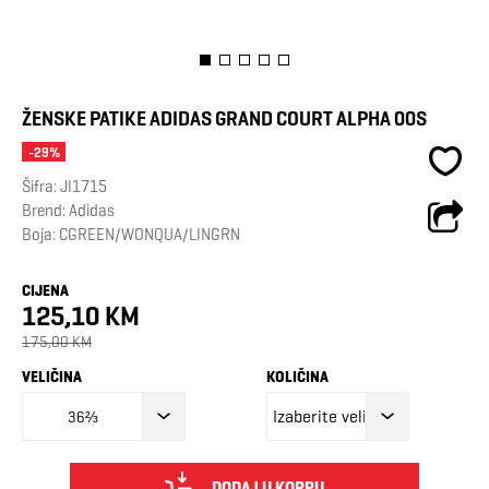
ŽENSKE PATIKE ADIDAS GRAND COURT ALPHA 00S
-29%
Šifra:
JI1715
Brend:
Adidas
Boja: CGREEN/WONQUA/LINGRN
CIJENA
125,10 KM
175,00 KM
VELIČINA
KOLIČINA
36⅔
DODAJ U KORPU