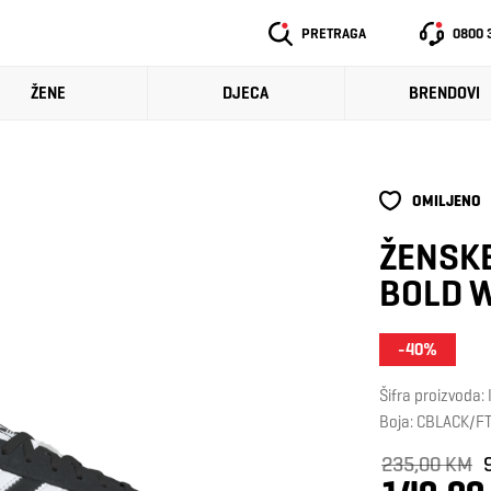
PRETRAGA
0800 
ŽENE
DJECA
BRENDOVI
OMILJENO
ŽENSKE
BOLD 
-40%
Šifra proizvoda:
Boja: CBLACK/
235,00 KM