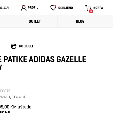
PROFIL
31 114
OMILJENO
KORPA
0
OUTLET
BLOG
PODIJELI
 PATIKE ADIDAS GAZELLE
W
 IE0876
FTWWHT/FTWWHT
95,00 KM uštede