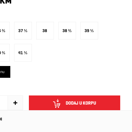
 KM
6 ⅔
37 ⅓
38
38 ⅔
39 ⅓
0 ⅔
41 ⅓
inu
DODAJ U KORPU
DI