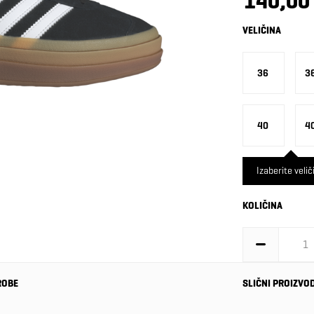
140,00
VELIČINA
36
3
40
4
Izaberite velič
KOLIČINA
ROBE
SLIČNI PROIZVO