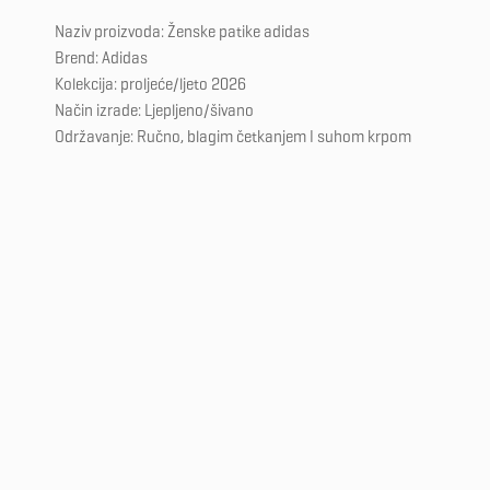
Naziv proizvoda: Ženske patike adidas
Brend: Adidas
Kolekcija: proljeće/ljeto 2026
Način izrade: Ljepljeno/šivano
Održavanje: Ručno, blagim četkanjem I suhom krpom