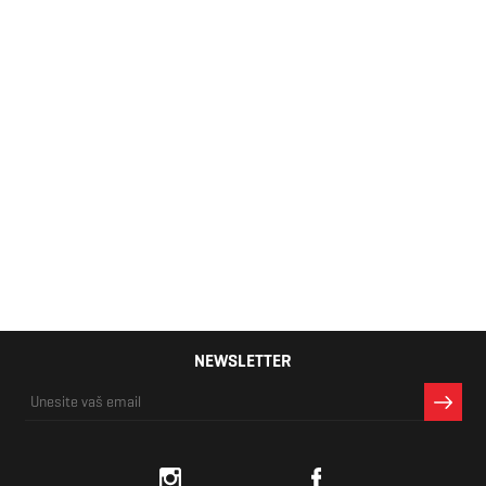
Muške patike
Nike ATSUMA
53,60 KM
NEWSLETTER