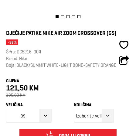
DJEČIJE PATIKE NIKE AIR ZOOM CROSSOVER (GS)
-38%
Šifra:
DC5216-004
Brend:
Nike
Boja: BLACK/SUMMIT WHITE-LIGHT BONE-SAFETY ORANGE
CIJENA
121,50 KM
195,00 KM
VELIČINA
KOLIČINA
39
DODAJ U KORPU