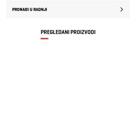
PRONAĐI U RADNJI
PREGLEDANI PROIZVODI
PUMA T7 2020
Track Top
99,00 KM