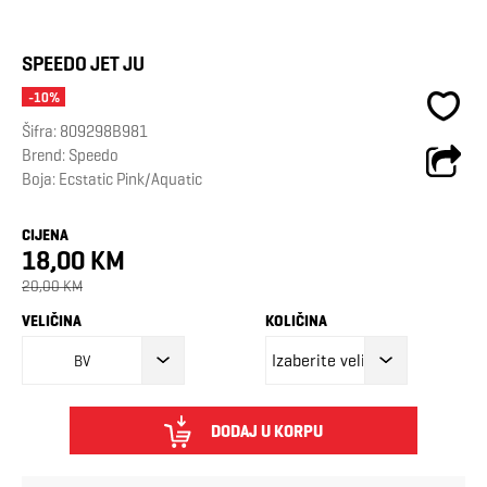
SPEEDO JET JU
-10%
Šifra:
809298B981
Brend:
Speedo
Boja: Ecstatic Pink/Aquatic
CIJENA
18,00 KM
20,00 KM
VELIČINA
KOLIČINA
BV
DODAJ U KORPU