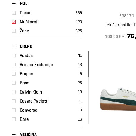
POL
Djeca
339
398174-
Muškarci
420
Muške patike 
Žene
625
76
109,00 KM
BREND
Adidas
41
Armani Exchange
13
Bogner
9
Boss
25
Calvin Klein
19
Cesare Paciotti
11
Converse
9
Date
16
Fila
1
VELIČINA