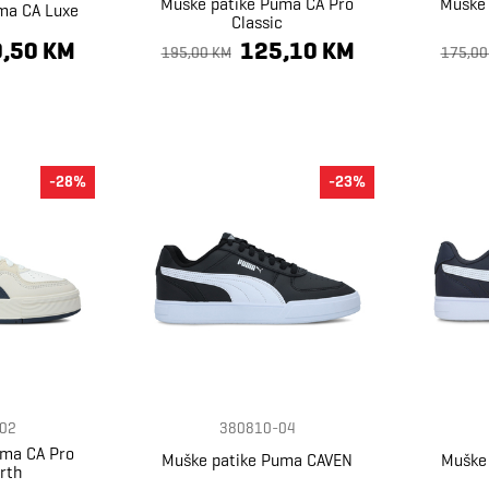
Muške patike Puma CA Pro
Muške 
ma CA Luxe
Classic
,50 KM
125,10 KM
195,00 KM
175,00
-28%
-23%
02
380810-04
uma CA Pro
Muške patike Puma CAVEN
Muške
rth