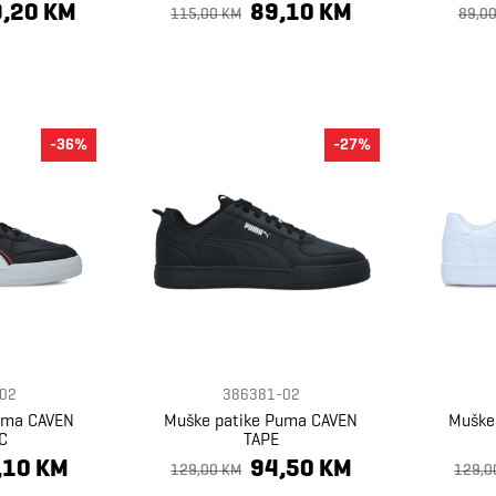
,20 KM
89,10 KM
115,00 KM
89,0
-36%
-27%
02
386381-02
uma CAVEN
Muške patike Puma CAVEN
Muške
C
TAPE
,10 KM
94,50 KM
129,00 KM
129,0