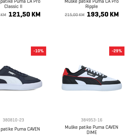
patike Puma CA Pro
Muške patike Puma CA Pro
Classic II
Ripple
121,50 KM
193,50 KM
 KM
215,00 KM
-10%
-29%
380810-23
384953-16
Muške patike Puma CAVEN
 patike Puma CAVEN
DIME