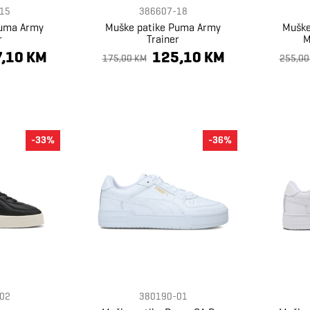
15
386607-18
Puma Army
Muške patike Puma Army
Muške
r
Trainer
M
,10 KM
125,10 KM
175,00 KM
255,00
-33%
-36%
02
380190-01