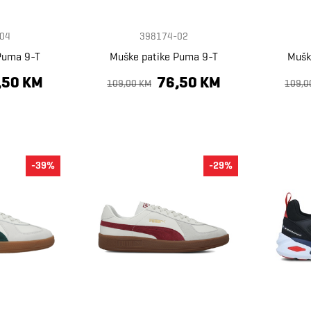
04
398174-02
Puma 9-T
Muške patike Puma 9-T
Mušk
,50 KM
76,50 KM
109,00 KM
109,0
-39%
-29%