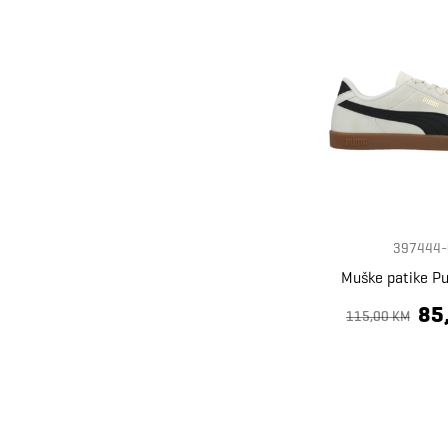
397444-
Muške patike Pu
85
115,00 KM