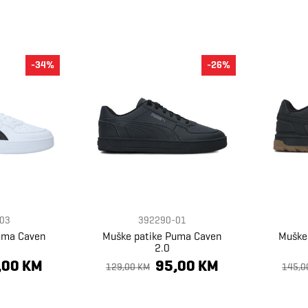
-34%
-26%
03
392290-01
uma Caven
Muške patike Puma Caven
Muške
2.0
,00 KM
95,00 KM
129,00 KM
145,0