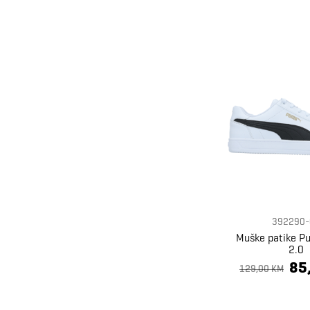
392290-
Muške patike P
2.0
85
129,00 KM