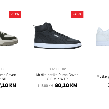
-31%
-45%
06
392333-02
uma Caven
Muške patike Puma Caven
Muške p
t SD
2.0 Mid WTR
,10 KM
80,10 KM
145,00 KM