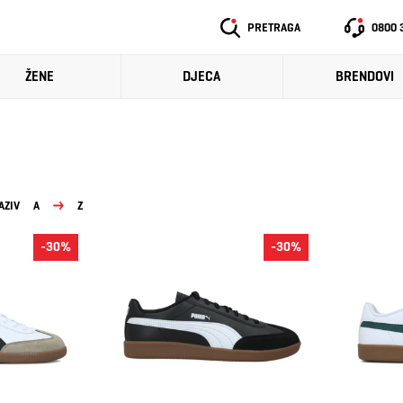
PRETRAGA
0800 
ŽENE
DJECA
BRENDOVI
AZIV
A
Z
-30%
-30%