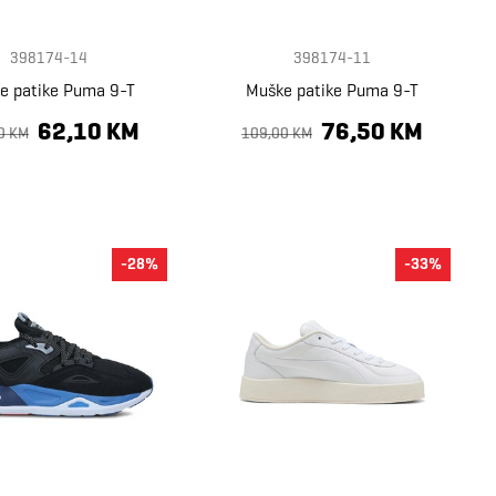
398174-14
398174-11
e patike Puma 9-T
Muške patike Puma 9-T
62,10 KM
76,50 KM
0 KM
109,00 KM
-28%
-33%