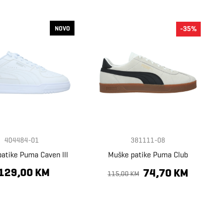
NOVO
-35%
404484-01
381111-08
atike Puma Caven III
Muške patike Puma Club
129,00 KM
74,70 KM
115,00 KM