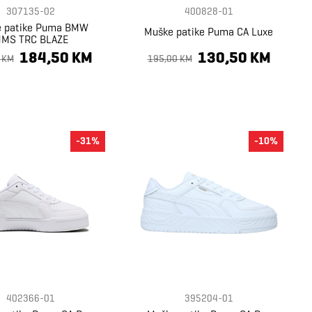
307135-02
400828-01
 patike Puma BMW
Muške patike Puma CA Luxe
MS TRC BLAZE
184,50 KM
130,50 KM
 KM
195,00 KM
-31%
-10%
402366-01
395204-01