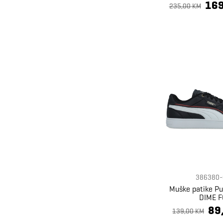
169
235,00 KM
386380-
Muške patike P
DIME F
89
139,00 KM