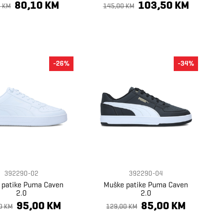
80,10 KM
103,50 KM
0 KM
145,00 KM
-26%
-34%
392290-02
392290-04
 patike Puma Caven
Muške patike Puma Caven
2.0
2.0
95,00 KM
85,00 KM
0 KM
129,00 KM