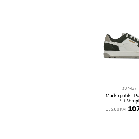
397467-
Muške patike P
2.0 Abrup
107
155,00 KM