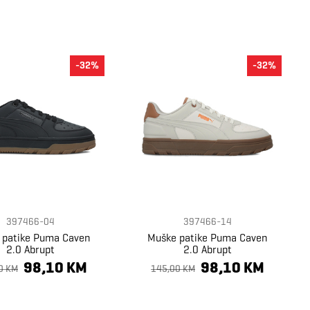
-32%
-32%
397466-04
397466-14
 patike Puma Caven
Muške patike Puma Caven
2.0 Abrupt
2.0 Abrupt
98,10 KM
98,10 KM
0 KM
145,00 KM