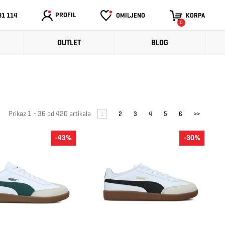
PROFIL
31 114
OMILJENO
KORPA
0
OUTLET
BLOG
Prikaz 1 - 36 od 420 artikala
1
2
3
4
5
6
>>
-43%
-30%