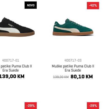
NOVO
-42%
400717-01
400717-03
patike Puma Club II
Muške patike Puma Club II
Era Suede
Era Suede
139,00 KM
80,10 KM
139,00 KM
-29%
-29%