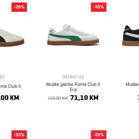
-26%
-45%
07
397447-22
Muške patike Puma Club II
Muške 
ma Club II
Era
,00 KM
71,10 KM
129,00 KM
-33%
-22%