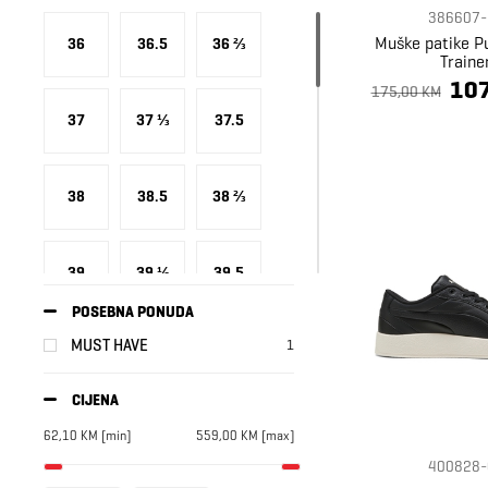
Hoka
1
386607-
Hugo
10
Muške patike 
36
36.5
36 ⅔
Traine
Karl Lagerfeld
36
107
175,00 KM
Michael Kors
7
37
37 ⅓
37.5
New Balance
15
Nike
48
38
38.5
38 ⅔
ON
6
Puma
99
Reebok
4
39
39 ⅓
39.5
Replay
20
POSEBNA PONUDA
Skechers
11
MUST HAVE
1
40
40.5
40 ⅔
Tommy Hilfiger
18
Ugg
1
CIJENA
41
41 ⅓
41.5
62,10
KM
[min]
559,00
KM
[max]
400828-