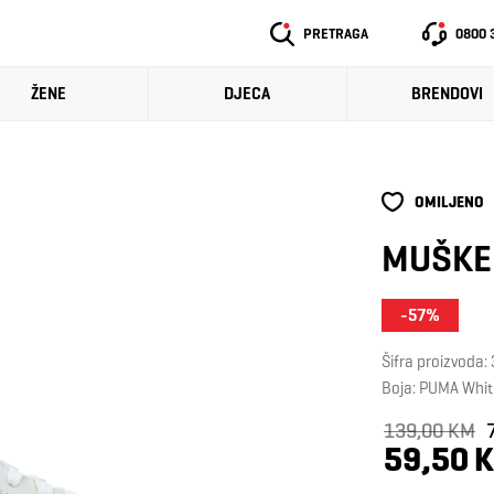
PRETRAGA
0800 
ŽENE
DJECA
BRENDOVI
OMILJENO
MUŠKE 
-57%
Šifra proizvoda
Boja: PUMA Whi
139,00 KM
59,50 