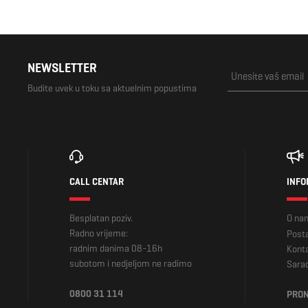
NEWSLETTER
Budite uvek u toku sa aktuelnim popustima
CALL CENTAR
INFO
Besplatan poziv.
O na
Radno vrijeme:
Posta
radnim danima 08-16h
Kont
subotom i nedjeljom ne radimo
Sara
0800 31 114
PRON