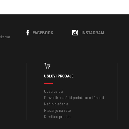
FACEBOOK
INSTAGRAM
režama
USLOVI PRODAJE
Opšti uslovi
Pravilnik o zaštiti podataka o ličnosti
Način plaćanja
Plaćanje na rate
Kreditna prodaja