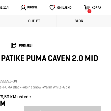
PROFIL
31 114
OMILJENO
KORPA
0
OUTLET
BLOG
PODIJELI
PATIKE PUMA CAVEN 2.0 MID
: 392291-04
te-PUMA Black-Alpine Snow-Warm White-Gold
79,50 KM uštede
KM