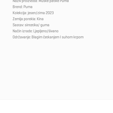
Naziv proizvoda: Muške patike Puma
Brend: Puma
Kolekcija: jesen/zima 2023
Zemlja porekla: Kina
Sastav: sintetika/ guma
Način izrade: Ljepljeno/šivano
Održavanje: Blagim četkanjem I suhom krpom