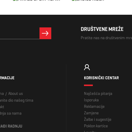
DRUŠTVENE MREŽE
Pratite nas na društvenim m
RMACIJE
KORISNIČKI CENTAR
ma
About us
Najčešća pitanja
/
Isporuka
nite dio našeg tima
Reklamacije
akt
Zamjene
dnja sa nama
Žalbe i sugestije
Poklon kartice
AĐI RADNJU