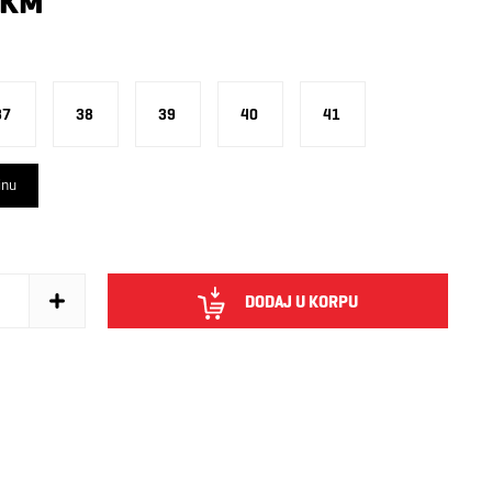
 KM
37
38
39
40
41
inu
DODAJ U KORPU