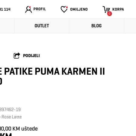
PROFIL
31 114
OMILJENO
KORPA
0
OUTLET
BLOG
PODIJELI
 PATIKE PUMA KARMEN II
D
: 397462-19
e-Rose Latte
40,00 KM uštede