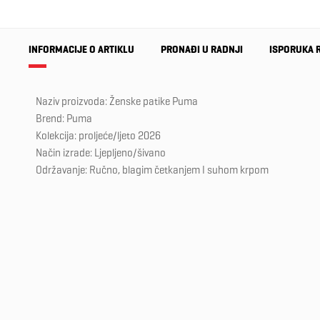
INFORMACIJE O ARTIKLU
PRONAĐI U RADNJI
ISPORUKA 
Naziv proizvoda: Ženske patike Puma
Brend: Puma
Kolekcija: proljeće/ljeto 2026
Način izrade: Ljepljeno/šivano
Održavanje: Ručno, blagim četkanjem I suhom krpom