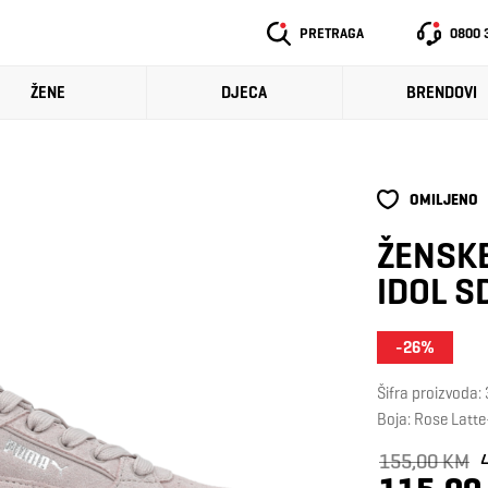
PRETRAGA
0800 
ŽENE
DJECA
BRENDOVI
OMILJENO
ŽENSKE
IDOL S
-26%
Šifra proizvoda
Boja: Rose Latt
155,00 KM