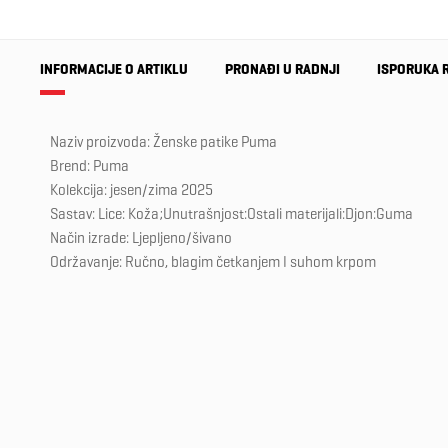
INFORMACIJE O ARTIKLU
PRONAĐI U RADNJI
ISPORUKA 
Naziv proizvoda: Ženske patike Puma
Brend: Puma
Kolekcija: jesen/zima 2025
Sastav: Lice: Koža;Unutrašnjost:Ostali materijali:Djon:Guma
Način izrade: Ljepljeno/šivano
Održavanje: Ručno, blagim četkanjem I suhom krpom