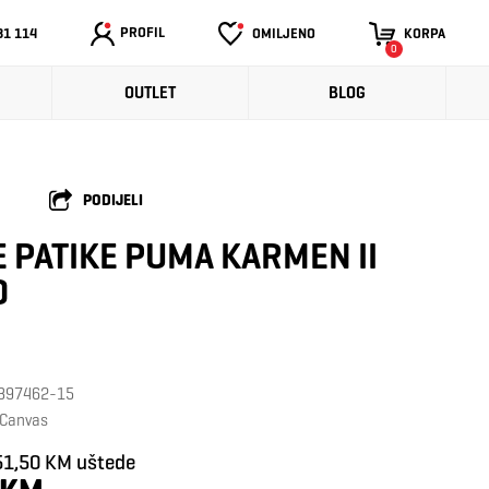
PROFIL
31 114
OMILJENO
KORPA
0
OUTLET
BLOG
PODIJELI
 PATIKE PUMA KARMEN II
D
: 397462-15
-Canvas
51,50 KM uštede