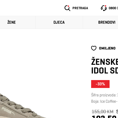
PRETRAGA
0800 
ŽENE
DJECA
BRENDOVI
OMILJENO
ŽENSKE
IDOL S
-33%
Šifra proizvoda
Boja: Ice Coffee
155,00 KM