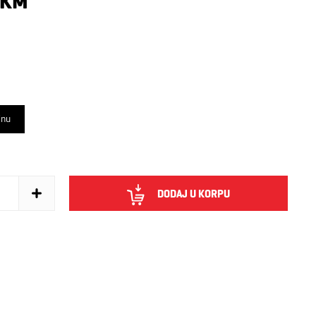
 KM
inu
DODAJ U KORPU