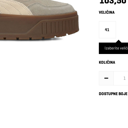
103,50
VELIČINA
41
Izaberite velič
KOLIČINA
DOSTUPNE BOJE