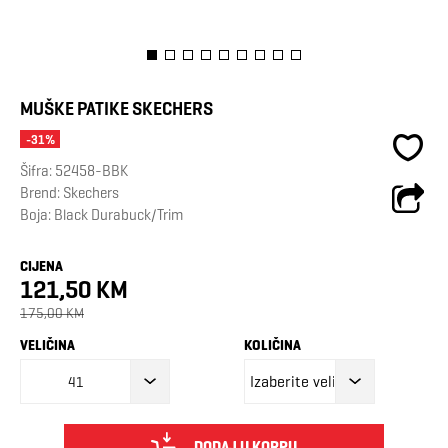
MUŠKE PATIKE SKECHERS
-31%
Šifra:
52458-BBK
Brend:
Skechers
Boja: Black Durabuck/Trim
CIJENA
121,50 KM
175,00 KM
VELIČINA
KOLIČINA
41
DODAJ U KORPU