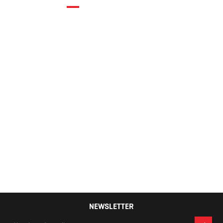
Muške patike
Skechers
121,50 KM
NEWSLETTER