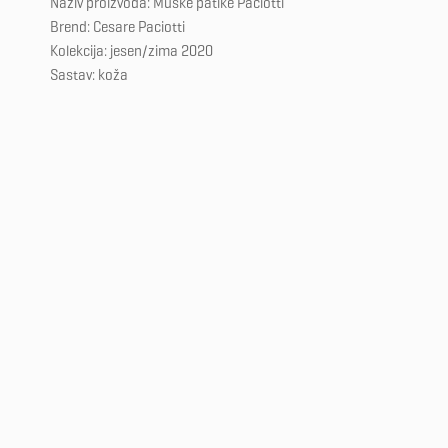
Naziv proizvoda: Muške patike Paciotti
Brend: Cesare Paciotti
Kolekcija: jesen/zima 2020
Sastav: koža