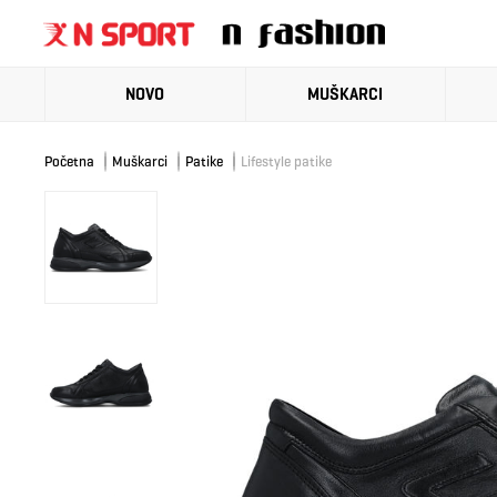
NOVO
MUŠKARCI
Početna
Muškarci
Patike
Lifestyle patike