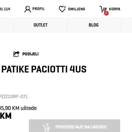
PROFIL
31 114
OMILJENO
KORPA
0
OUTLET
BLOG
PODIJELI
PATIKE PACIOTTI 4US
: PZZCU3RF-071
35,90 KM uštede
 KM
PROIZVOD NIJE NA LAGERU!