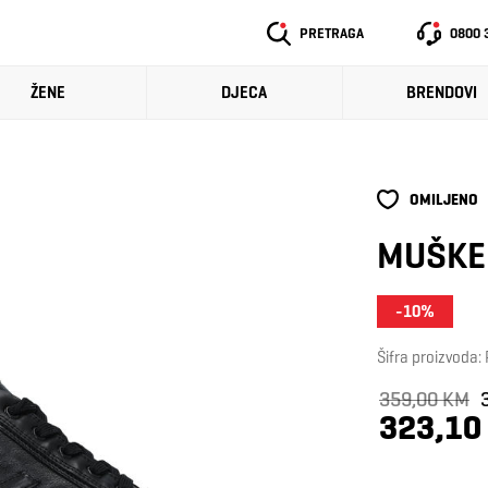
PRETRAGA
0800 
ŽENE
DJECA
BRENDOVI
OMILJENO
MUŠKE 
-10%
Šifra proizvoda
359,00 KM
323,10