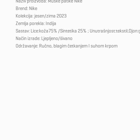
Naziv proizvoda: Muške patike Nike
Brend: Nike
Kolekcija: jesen/zima 2023
Zemlja porekla: Indija
Sastav: Lice:koža75% /Sintetika 25% ; Unutrašnjost:tekstil;Djon
Način izrade: Ljepljeno/šivano
Održavanje: Ručno, blagim četkanjem I suhom krpom