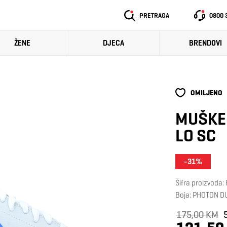
PRETRAGA
0800 
ŽENE
DJECA
BRENDOVI
OMILJENO
MUŠKE 
LO SC
-31%
Šifra proizvoda
Boja: PHOTON 
175,00 KM