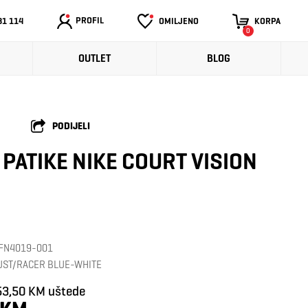
PROFIL
31 114
OMILJENO
KORPA
0
OUTLET
BLOG
PODIJELI
PATIKE NIKE COURT VISION
: FN4019-001
DUST/RACER BLUE-WHITE
53,50 KM uštede