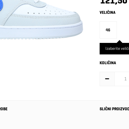
121,50
VELIČINA
46
Izaberite velič
KOLIČINA
ROBE
SLIČNI PROIZVO
-29%