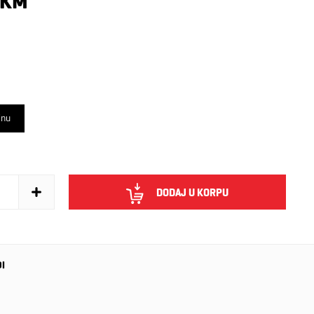
 KM
inu
DODAJ U KORPU
DI