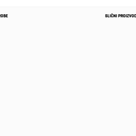
ROBE
SLIČNI PROIZVO
-20%
Muške
patike
Bogner
489,00 KM
Milan 2 C
389,00
KM
-20%