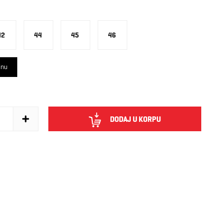
42
44
45
46
inu
DODAJ U KORPU