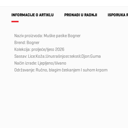
INFORMACIJE O ARTIKLU
PRONAĐI U RADNJI
ISPORUKA 
Naziv proizvoda: Muške patike Bogner
Brend: Bogner
Kolekcija: proljeće/ljeto 2026
Sastav: Lice:Koža;Unutrašnjost:tekstil;Djon:Guma
Način izrade: Ljepljeno/šivano
Održavanje: Ručno, blagim četkanjem I suhom krpom