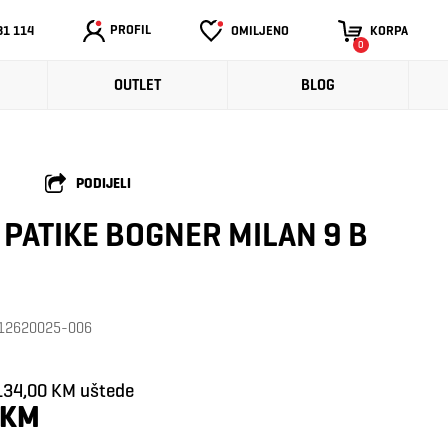
PROFIL
31 114
OMILJENO
KORPA
0
OUTLET
BLOG
PODIJELI
PATIKE BOGNER MILAN 9 B
: 12620025-006
134,00 KM uštede
 KM