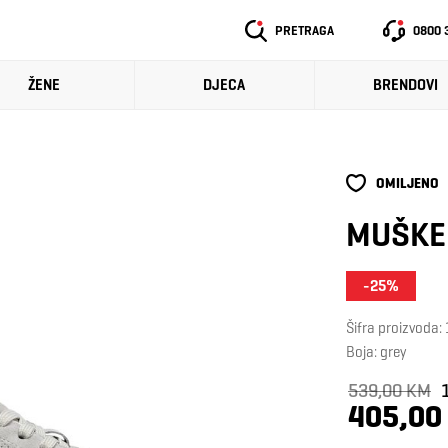
PRETRAGA
0800 
ŽENE
DJECA
BRENDOVI
OMILJENO
MUŠKE 
-25%
Šifra proizvoda
Boja: grey
539,00 KM
405,00