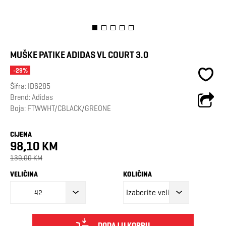
MUŠKE PATIKE ADIDAS VL COURT 3.0
-29%
Šifra:
ID6285
Brend:
Adidas
Boja: FTWWHT/CBLACK/GREONE
CIJENA
98,10 KM
139,00 KM
VELIČINA
KOLIČINA
42
DODAJ U KORPU