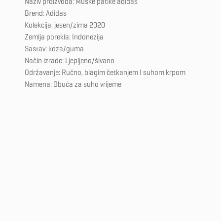
Naziv proizvoda: Muške patike adidas
Brend: Adidas
Kolekcija: jesen/zima 2020
Zemlja porekla: Indonezija
Sastav: koza/guma
Način izrade: Ljepljeno/šivano
Održavanje: Ručno, blagim četkanjem I suhom krpom
Namena: Obuća za suho vrijeme