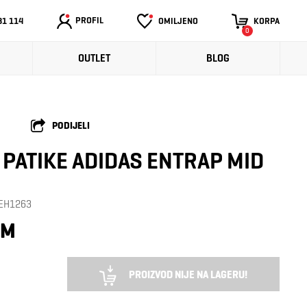
PROFIL
31 114
OMILJENO
KORPA
0
OUTLET
BLOG
PODIJELI
PATIKE ADIDAS ENTRAP MID
: EH1263
KM
PROIZVOD NIJE NA LAGERU!