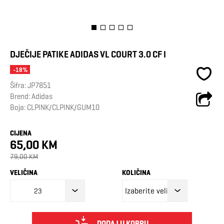
DJEČIJE PATIKE ADIDAS VL COURT 3.0 CF I
-18%
Šifra:
JP7851
Brend:
Adidas
Boja: CLPINK/CLPINK/GUM10
CIJENA
65,00 KM
79,00 KM
VELIČINA
KOLIČINA
23
DODAJ U KORPU