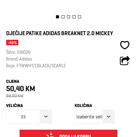
DJEČIJE PATIKE ADIDAS BREAKNET 2.0 MICKEY
-43%
Šifra:
ID8026
Brend:
Adidas
Boja: FTWWHT/CBLACK/SCARLE
CIJENA
50,40 KM
89,00 KM
VELIČINA
KOLIČINA
33
DODAJ U KORPU