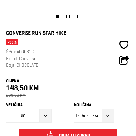
CONVERSE RUN STAR HIKE
-38%
Šifra:
A03061C
Brend:
Converse
Boja: CHOCOLATE
CIJENA
148,50 KM
239,00 KM
VELIČINA
KOLIČINA
40
DODAJ U KORPU