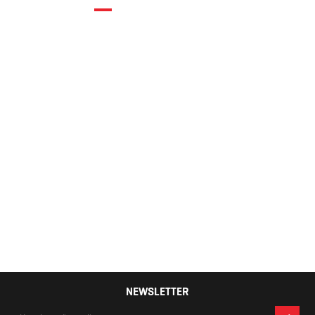
Converse Run
Star Hike
148,50 KM
NEWSLETTER