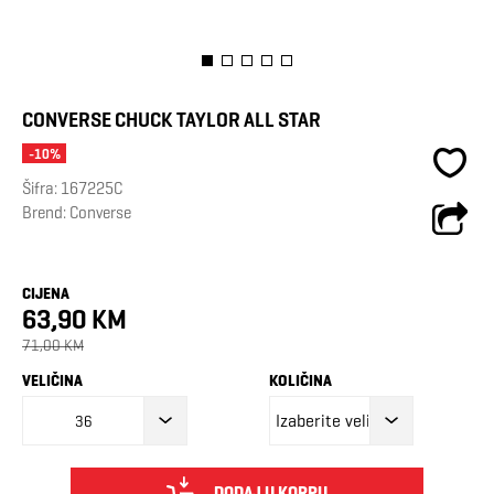
CONVERSE CHUCK TAYLOR ALL STAR
-10%
Šifra:
167225C
Brend:
Converse
CIJENA
63,90 KM
71,00 KM
VELIČINA
KOLIČINA
36
DODAJ U KORPU