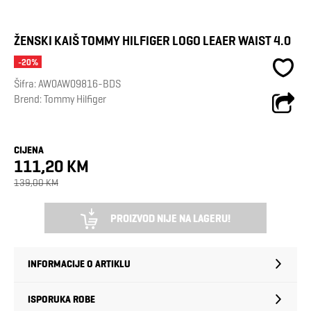
ŽENSKI KAIŠ TOMMY HILFIGER LOGO LEAER WAIST 4.0
-20%
Šifra:
AW0AW09816-BDS
Brend:
Tommy Hilfiger
CIJENA
111,20 KM
139,00 KM
PROIZVOD NIJE NA LAGERU!
INFORMACIJE O ARTIKLU
ISPORUKA ROBE