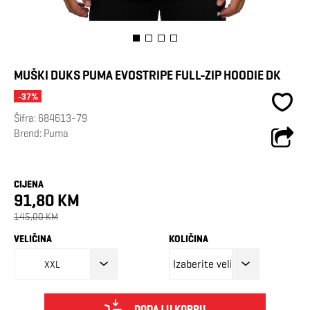
MUŠKI DUKS PUMA EVOSTRIPE FULL-ZIP HOODIE DK
-37%
Šifra:
684613-79
Brend:
Puma
CIJENA
91,80 KM
145,00 KM
VELIČINA
KOLIČINA
XXL
DODAJ U KORPU