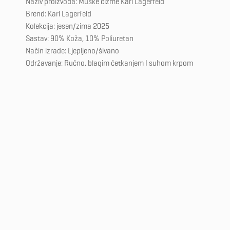
Naziv proizvoda: Muške čizme Karl Lagerfeld
Brend: Karl Lagerfeld
Kolekcija: jesen/zima 2025
Sastav: 90% Koža, 10% Poliuretan
Način izrade: Ljepljeno/šivano
Održavanje: Ručno, blagim četkanjem I suhom krpom