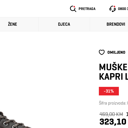
PRETRAGA
0800 
ŽENE
DJECA
BRENDOVI
OMILJENO
MUŠKE 
KAPRI 
-31%
Šifra proizvoda
469,00 KM
323,10