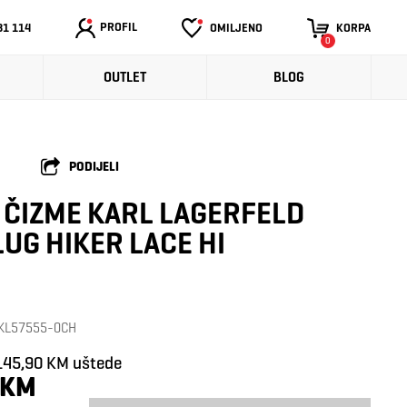
PROFIL
31 114
OMILJENO
KORPA
0
OUTLET
BLOG
PODIJELI
ČIZME KARL LAGERFELD
LUG HIKER LACE HI
: KL57555-0CH
145,90 KM uštede
 KM