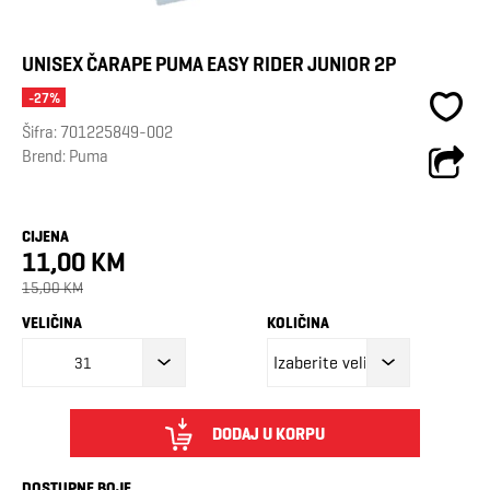
UNISEX ČARAPE PUMA EASY RIDER JUNIOR 2P
-27%
Šifra:
701225849-002
Brend:
Puma
CIJENA
11,00 KM
15,00 KM
VELIČINA
KOLIČINA
31
DODAJ U KORPU
DOSTUPNE BOJE