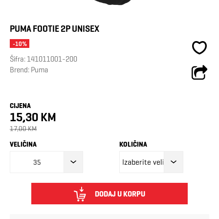
PUMA FOOTIE 2P UNISEX
-10%
Šifra:
141011001-200
Brend:
Puma
CIJENA
15,30 KM
17,00 KM
VELIČINA
KOLIČINA
35
DODAJ U KORPU