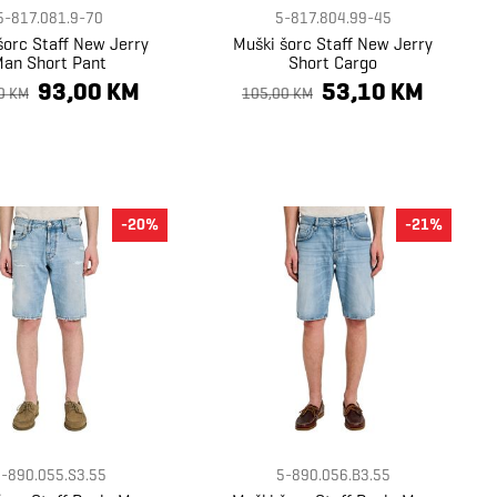
5-817.081.9-70
5-817.804.99-45
šorc Staff New Jerry
Muški šorc Staff New Jerry
an Short Pant
Short Cargo
93,00 KM
53,10 KM
0 KM
105,00 KM
-20%
-21%
-890.055.S3.55
5-890.056.B3.55