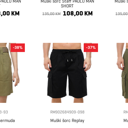
f PAOLO MAN
Muški šorc Staff PAOLO MAN
Muški 
T
SHORT
,00 KM
108,00 KM
135,00 KM
135,00
-38%
-37%
3-93
RM902684909-098
RM
 Bermuda
Muški šorc Replay
Mu