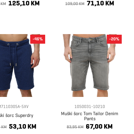
125,10 KM
71,10 KM
 KM
109,00 KM
-46%
-20%
M7110305A-5XV
1050031-10210
Muški šorc Tom Tailor Denim
ki šorc Superdry
Pants
53,10 KM
67,00 KM
0 KM
83,95 KM