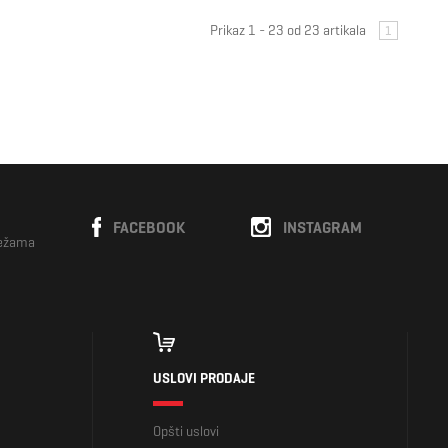
Prikaz 1 - 23 od 23 artikala
1
FACEBOOK
INSTAGRAM
režama
USLOVI PRODAJE
Opšti uslovi