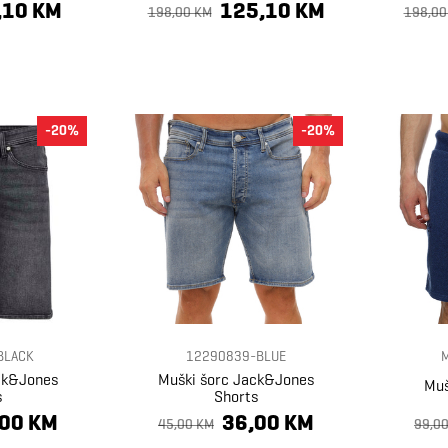
,10 KM
125,10 KM
198,00 KM
198,00
-20%
-20%
BLACK
12290839-BLUE
ck&Jones
Muški šorc Jack&Jones
Muš
s
Shorts
,00 KM
36,00 KM
45,00 KM
99,0