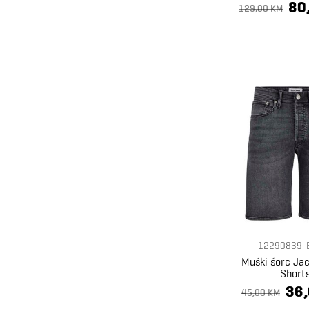
80
129,00 KM
12290839-
Muški šorc Ja
Short
36
45,00 KM