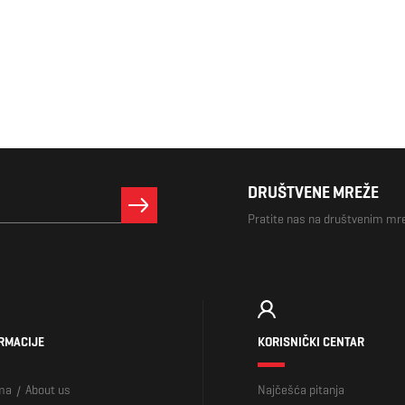
DRUŠTVENE MREŽE
Pratite nas na društvenim m
RMACIJE
KORISNIČKI CENTAR
ma
About us
Najčešća pitanja
/