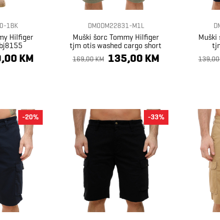
0-1BK
DM0DM22831-M1L
D
y Hilfiger
Muški šorc Tommy Hilfiger
Muški 
 bj8155
tjm otis washed cargo short
tj
,00 KM
135,00 KM
169,00 KM
139,00
-20%
-33%