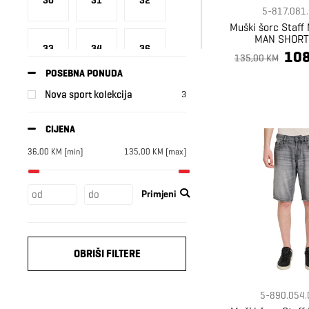
30
31
32
5-817.081
Muški šorc Staf
MAN SHORT
33
34
36
108
135,00 KM
POSEBNA PONUDA
Nova sport kolekcija
3
38
CIJENA
36,00
KM
[min]
135,00
KM
[max]
Primjeni
OBRIŠI FILTERE
5-890.054.