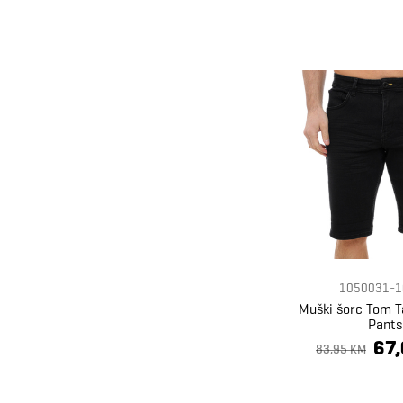
1050031-1
Muški šorc Tom T
Pants
67
83,95 KM