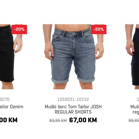
-20%
-20%
0270
1050031-10152
ailor Denim
Muški šorc Tom Tailor JOSH
Mušk
REGULAR SHORTS
reg
,00 KM
67,00 KM
83,95 KM
99,9