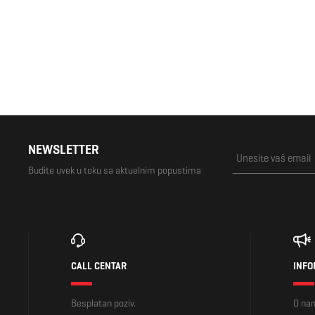
NEWSLETTER
Budite uvek u toku sa aktuelnim popustima
CALL CENTAR
INFO
Besplatan poziv.
O na