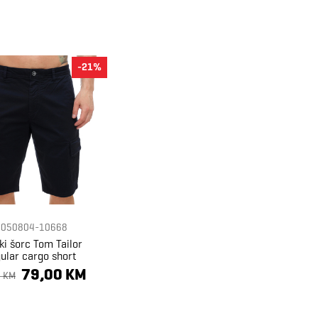
-21%
1050804-10668
i šorc Tom Tailor
ular cargo short
79,00 KM
5 KM