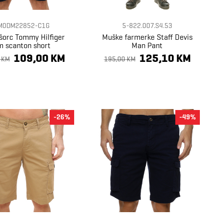
M0DM22852-C1G
5-822.007.S4.53
šorc Tommy Hilfiger
Muške farmerke Staff Devis
m scanton short
Man Pant
109,00 KM
125,10 KM
 KM
195,00 KM
-26%
-49%