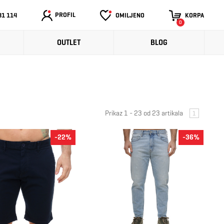
PROFIL
31 114
OMILJENO
KORPA
0
OUTLET
BLOG
Prikaz 1 - 23 od 23 artikala
1
-22%
-36%