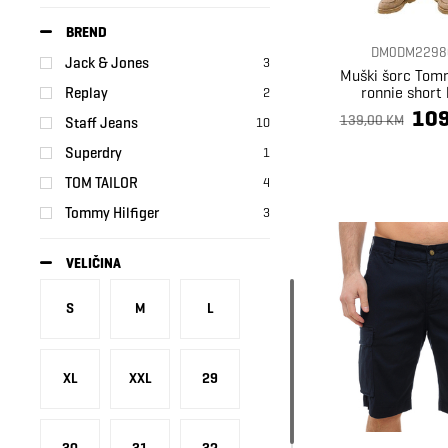
BREND
DM0DM2298
Jack & Jones
3
Muški šorc Tomm
ronnie short
Replay
2
109
139,00 KM
Staff Jeans
10
Superdry
1
TOM TAILOR
4
Tommy Hilfiger
3
VELIČINA
S
M
L
XL
XXL
29