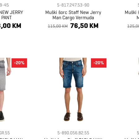
.9-45
5-817.247.53-90
f NEW JERRY
Muški šorc Staff New Jerry
Muški 
 PANT
Man Cargo Vermuda
M
,00 KM
76,50 KM
115,00 KM
125,0
-20%
-20%
GR.55
5-890.056.B2.55
5