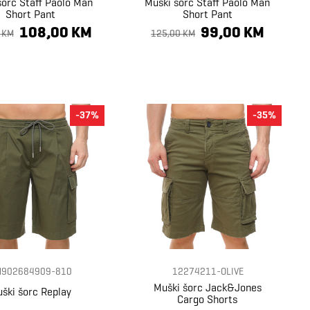
šorc Staff Paolo Man
Muški šorc Staff Paolo Man
Short Pant
Short Pant
108,00 KM
99,00 KM
 KM
125,00 KM
-37%
-35%
902684909-810
12274211-OLIVE
Muški šorc Jack&Jones
ški šorc Replay
Cargo Shorts