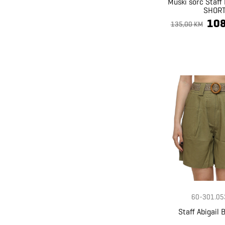
Muški šorc Staf
SHOR
108
135,00 KM
60-301.05
Staff Abigail