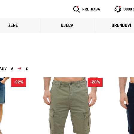
PRETRAGA
0800 
ŽENE
DJECA
BRENDOVI
AZIV
A
Z
-22%
-20%