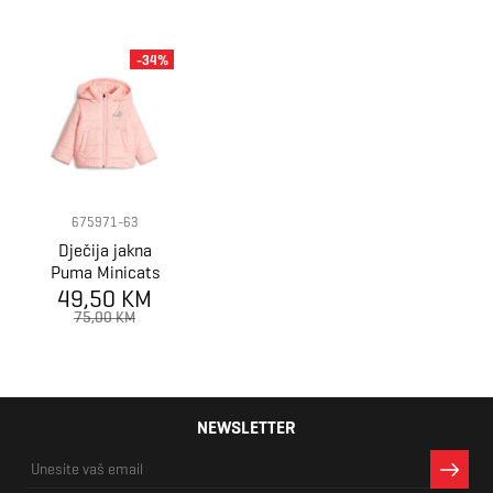
-34%
675971-63
Dječija jakna
Puma Minicats
Hooded Padded
49,50 KM
Jacket
75,00 KM
NEWSLETTER