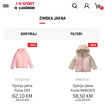
0
ZIMSKA JAKNA
SORTIRAJ
FILTERI
-30%
-46%
670559-63
849873-67
Dječija jakna
Dječija jakna
Puma ESS
Puma MINICATS
Hooded Padded
62,10 KM
58,50 KM
HOODED
Jacket
PADDED JACKET
89,00 KM
109,00 KM