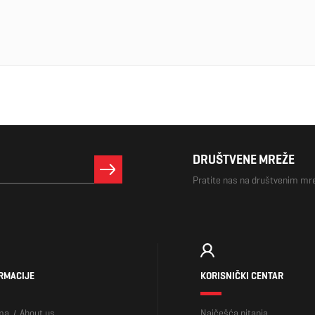
DRUŠTVENE MREŽE
Pratite nas na društvenim m
RMACIJE
KORISNIČKI CENTAR
ma
About us
Najčešća pitanja
/