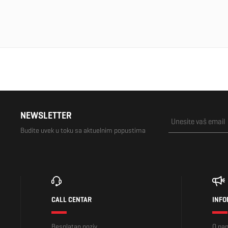
NEWSLETTER
Budite uvek u toku sa aktuelnim popustima
CALL CENTAR
INFO
Besplatan poziv.
O na