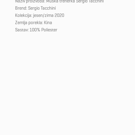
Naziv proizvoda: Muška trenerka Sergio Tacchini
Brend: Sergio Tacchini
Kolekcija: jesen/zima 2020
Zemlja porekla: Kina
Sastav: 100% Poliester