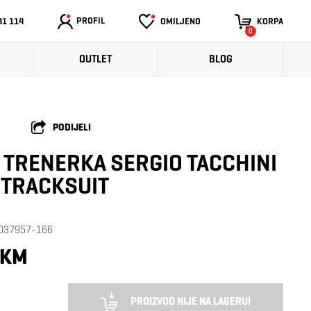
PROFIL
31 114
OMILJENO
KORPA
0
OUTLET
BLOG
PODIJELI
TRENERKA SERGIO TACCHINI
 TRACKSUIT
: 037957-166
 KM
PROIZVOD NIJE NA LAGERU!