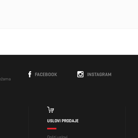
FACEBOOK
INSTAGRAM
režama
USLOVI PRODAJE
Opšti uslovi