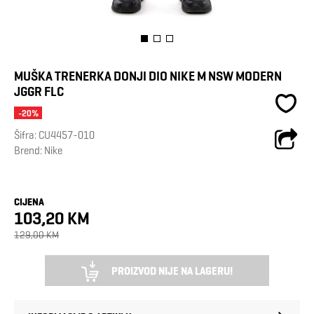
MUŠKA TRENERKA DONJI DIO NIKE M NSW MODERN
JGGR FLC
-20%
Šifra:
CU4457-010
Brend:
Nike
CIJENA
103,20 KM
129,00 KM
PROIZVOD NIJE NA LAGERU!