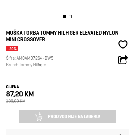
MUŠKA TORBA TOMMY HILFIGER ELEVATED NYLON
MINI CROSSOVER
-20%
Šifra:
AM0AM07264-DW5
Brend:
Tommy Hilfiger
CIJENA
87,20 KM
109,00 KM
PROIZVOD NIJE NA LAGERU!