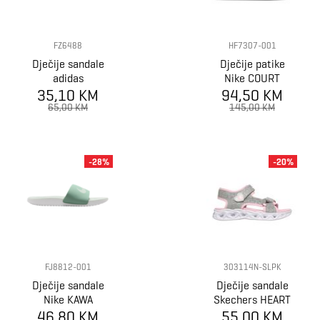
FZ6488
HF7307-001
Dječije sandale
Dječije patike
adidas
Nike COURT
35,10 KM
ALTASWIM C
BOROUGH LOW
94,50 KM
RC SE BG
65,00 KM
145,00 KM
-28%
-20%
FJ8812-001
303114N-SLPK
Dječije sandale
Dječije sandale
Nike KAWA
Skechers HEART
46,80 KM
SLIDE BGP
55,00 KM
LIGHTS