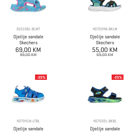
303108L-BLMT
407034N-BKLM
Dječije sandale
Dječije sandale
Skechers
Skechers
69,00 KM
MERMAID
55,00 KM
MICROSPEC-
DREAMS
SPLASH
99,00 KM
69,00 KM
SANDAL
-25%
-25%
407041N-LTBL
407032L-BKBL
Dječije sandale
Dječije sandale