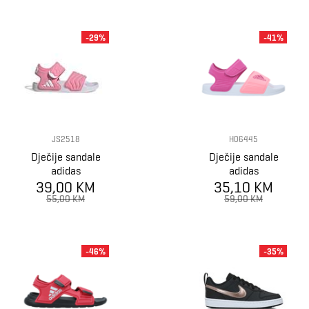
-29%
-41%
JS2518
H06445
Dječije sandale
Dječije sandale
adidas
adidas
39,00 KM
ADILETTE
35,10 KM
ADILETTE
SANDAL 2 K
SANDAL K
55,00 KM
59,00 KM
-46%
-35%