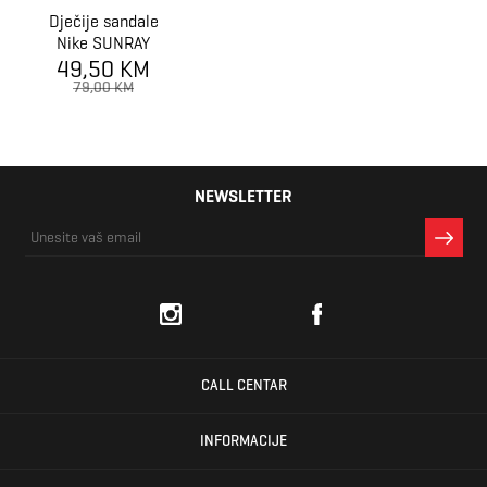
Dječije sandale
Nike SUNRAY
ADJUST 6 BT
49,50 KM
79,00 KM
NEWSLETTER
CALL CENTAR
INFORMACIJE