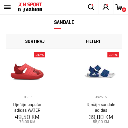
0
SANDALE
SORTIRAJ
FILTERI
-37%
-29%
IH1235
JS2515
Dječije papuče
Dječije sandale
adidas WATER
adidas
49,50 KM
SANDAL
39,00 KM
ADILETTE
SEBASTIAN I
SANDAL 2 K
79,00 KM
55,00 KM