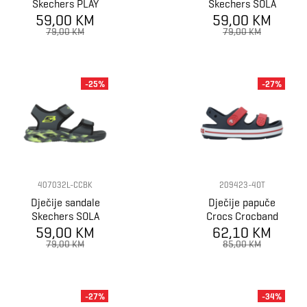
Skechers PLAY
Skechers SOLA
SCENE SPLASH
59,00 KM
GLOW SANDAL
59,00 KM
79,00 KM
79,00 KM
-25%
-27%
407032L-CCBK
209423-4OT
Dječije sandale
Dječije papuče
Skechers SOLA
Crocs Crocband
GLOW SANDAL
59,00 KM
Cruiser Sandal
62,10 KM
K
79,00 KM
85,00 KM
-27%
-34%