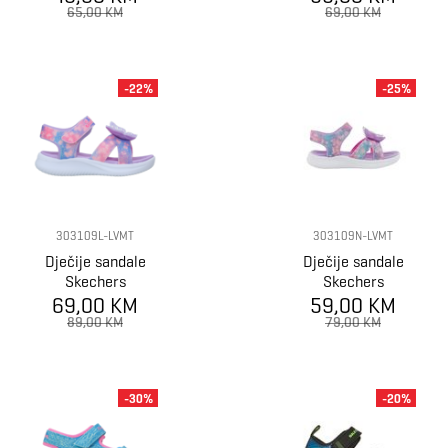
SANDALS
65,00 KM
69,00 KM
-22%
-25%
303109L-LVMT
303109N-LVMT
Dječije sandale
Dječije sandale
Skechers
Skechers
69,00 KM
JUMPSTERS
59,00 KM
JUMPSTERS
SANDAL
SANDAL
89,00 KM
79,00 KM
-30%
-20%