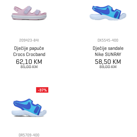
209423-84I
DX5545-400
Dječije papuče
Dječije sandale
Crocs Crocband
Nike SUNRAY
Cruiser Sandal
62,10 KM
ADJUST 6 BP
58,50 KM
K
85,00 KM
89,00 KM
-37%
DR5709-400