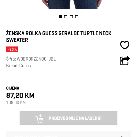
ŽENSKA ROLKA GUESS GERALDE TURTLE NECK
SWEATER
-20%
Šifra:
W0BR0RZ2NQ0-JBL
Brend:
Guess
CIJENA
87,20 KM
109,00 KM
PROIZVOD NIJE NA LAGERU!