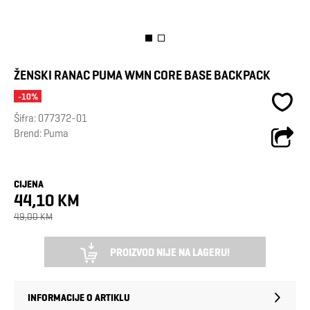
ŽENSKI RANAC PUMA WMN CORE BASE BACKPACK
-10%
Šifra:
077372-01
Brend:
Puma
CIJENA
44,10 KM
49,00 KM
PROIZVOD NIJE NA LAGERU!
INFORMACIJE O ARTIKLU