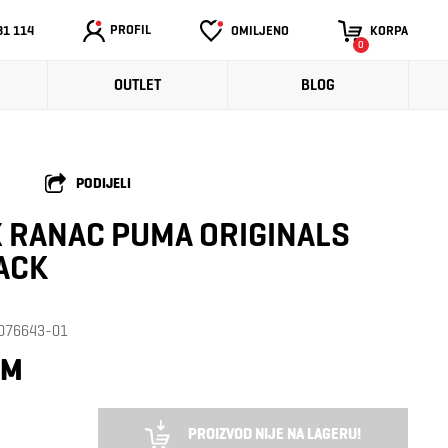
PROFIL
31 114
OMILJENO
KORPA
0
OUTLET
BLOG
PODIJELI
 RANAC PUMA ORIGINALS
ACK
: 076643-01
KM
PROIZVOD NIJE NA LAGERU!