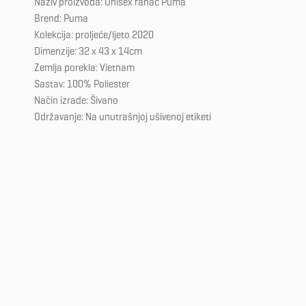
Naziv proizvoda: Unisex ranac Puma
Brend: Puma
Kolekcija: proljeće/ljeto 2020
Dimenzije: 32 x 43 x 14cm
Zemlja porekla: Vietnam
Sastav: 100% Poliester
Način izrade: Šivano
Održavanje: Na unutrašnjoj ušivenoj etiketi