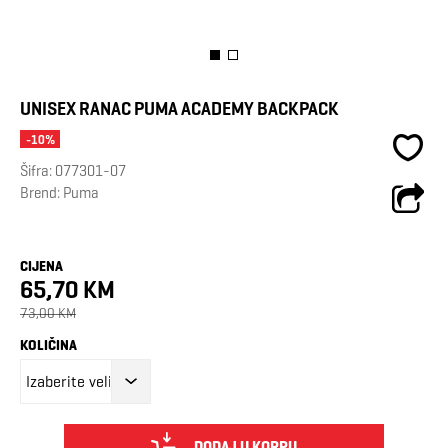
UNISEX RANAC PUMA ACADEMY BACKPACK
-10%
Šifra:
077301-07
Brend:
Puma
CIJENA
65,70 KM
73,00 KM
KOLIČINA
DODAJ U KORPU