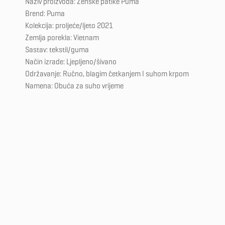
Naziv proizvoda: Ženske patike Puma
Brend: Puma
Kolekcija: proljeće/ljeto 2021
Zemlja porekla: Vietnam
Sastav: tekstil/guma
Način izrade: Ljepljeno/šivano
Održavanje: Ručno, blagim četkanjem I suhom krpom
Namena: Obuća za suho vrijeme