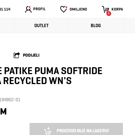
PROFIL
31 114
OMILJENO
KORPA
0
OUTLET
BLOG
PODIJELI
 PATIKE PUMA SOFTRIDE
 RECYCLED WN'S
: 194862-01
KM
PROIZVOD NIJE NA LAGERU!