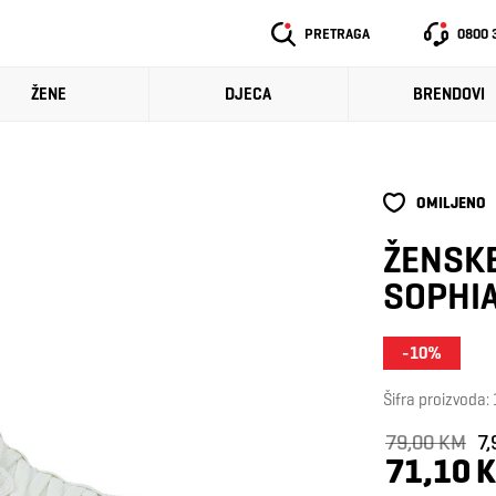
PRETRAGA
0800 
ŽENE
DJECA
BRENDOVI
OMILJENO
ŽENSKE
SOPHIA
-10%
Šifra proizvoda
79,00 KM
7,
71,10 