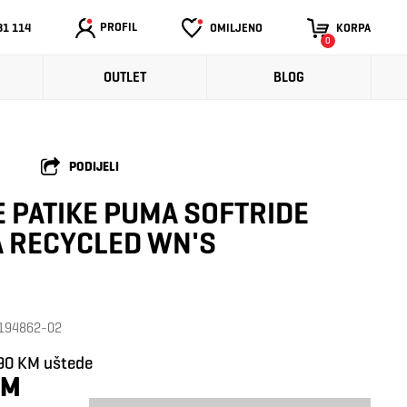
PROFIL
31 114
OMILJENO
KORPA
0
OUTLET
BLOG
PODIJELI
 PATIKE PUMA SOFTRIDE
 RECYCLED WN'S
: 194862-02
90 KM uštede
KM