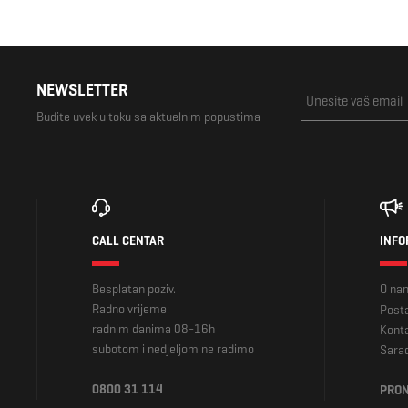
NEWSLETTER
Budite uvek u toku sa aktuelnim popustima
CALL CENTAR
INFO
Besplatan poziv.
O na
Radno vrijeme:
Posta
radnim danima 08-16h
Kont
subotom i nedjeljom ne radimo
Sara
0800 31 114
PRON