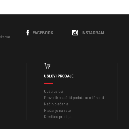
FACEBOOK
INSTAGRAM
režama
USLOVI PRODAJE
Opšti uslovi
Pravilnik o zaštiti podataka o ličnosti
Način plaćanja
Plaćanje na rate
Kreditna prodaja