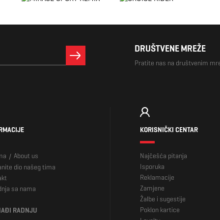
DRUŠTVENE MREŽE
Pratite nas na društvenim m
RMACIJE
KORISNIČKI CENTAR
ma
About us
Najčešća pitanja
/
Isporuka
nite dio našeg tima
Reklamacije
akt
Zamjene
dnja sa nama
Žalbe i sugestije
Poklon kartice
AĐI RADNJU