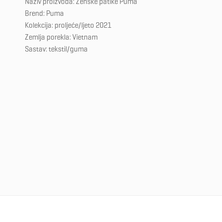
Naziv proizvoda: Ženske patike Puma
Brend: Puma
Kolekcija: proljeće/ljeto 2021
Zemlja porekla: Vietnam
Sastav: tekstil/guma