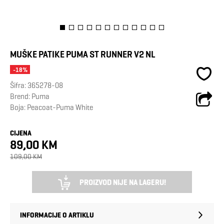
MUŠKE PATIKE PUMA ST RUNNER V2 NL
-18%
Šifra:
365278-08
Brend:
Puma
Boja: Peacoat-Puma White
CIJENA
89,00 KM
109,00 KM
PROIZVOD NIJE NA LAGERU!
INFORMACIJE O ARTIKLU