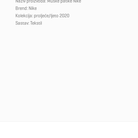
Naziv proizvoda: Muške patike Nike
Brend: Nike
Kolekcija: proljeće/ljeto 2020
Sastav: Tekstil