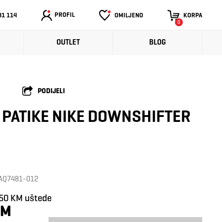
PROFIL
31 114
OMILJENO
KORPA
0
OUTLET
BLOG
PODIJELI
PATIKE NIKE DOWNSHIFTER
: AQ7481-012
,50 KM uštede
KM