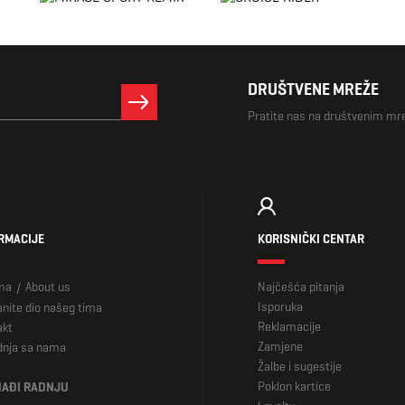
DRUŠTVENE MREŽE
Pratite nas na društvenim m
RMACIJE
KORISNIČKI CENTAR
ma
About us
Najčešća pitanja
/
Isporuka
nite dio našeg tima
Reklamacije
akt
Zamjene
dnja sa nama
Žalbe i sugestije
Poklon kartice
AĐI RADNJU