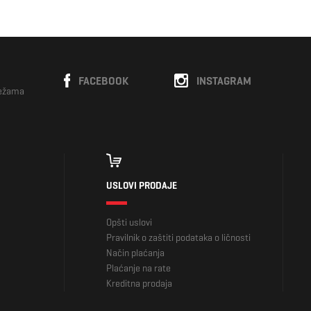
FACEBOOK
INSTAGRAM
režama
USLOVI PRODAJE
Opšti uslovi
Pravilnik o zaštiti podataka o ličnosti
Način plaćanja
Plaćanje na rate
Kreditna prodaja