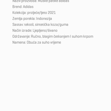
Naziv proizvoda: Muške patike adidas
Brend: Adidas
Kolekcija: proljeće/ljeto 2021
Zemlja porekla: Indonezija
Sastav: tekstil, sintetička koza/guma
Način izrade: Ljepljeno/šivano
Održavanje: Ručno, blagim četkanjem I suhom krpom
Namena: Obuća za suho vrijeme