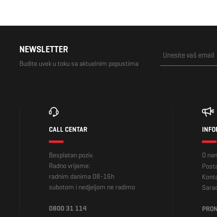
NEWSLETTER
Budite uvek u toku sa aktuelnim popustima
CALL CENTAR
INFO
Besplatan poziv.
O na
Radno vrijeme:
Posta
radnim danima 08-16h
Kont
subotom i nedjeljom ne radimo
Sara
0800 31 114
PRON