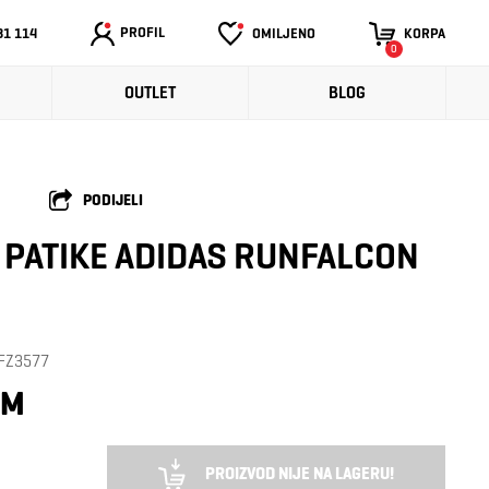
PROFIL
31 114
OMILJENO
KORPA
0
OUTLET
BLOG
PODIJELI
PATIKE ADIDAS RUNFALCON
: FZ3577
KM
PROIZVOD NIJE NA LAGERU!