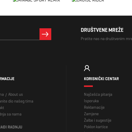
DRUŠTVENE MREŽE
Pratite nas na društvenim m
RMACIJE
KORISNIČKI CENTAR
ma
About us
Najčešća pitanja
/
Isporuka
nite dio našeg tima
Reklamacije
akt
Zamjene
dnja sa nama
Žalbe i sugestije
Poklon kartice
AĐI RADNJU